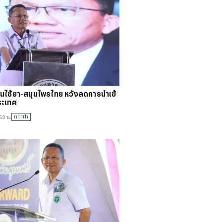
 ดันใช้ยา-สมุนไพรไทย หวังลดการนำเข้
ระเทศ
north
59 น.