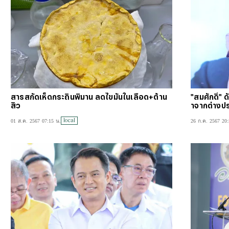
สารสกัดเห็ดกระถินพิมาน ลดไขมันในเลือด+ต้าน
"สมศักดิ์"
สิว
าจากต่างป
local
01 ส.ค. 2567 07:15 น.
26 ก.ค. 2567 20: