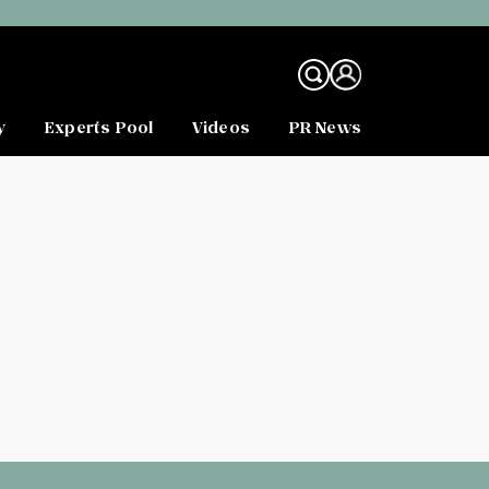
y
Experts Pool
Videos
PR News