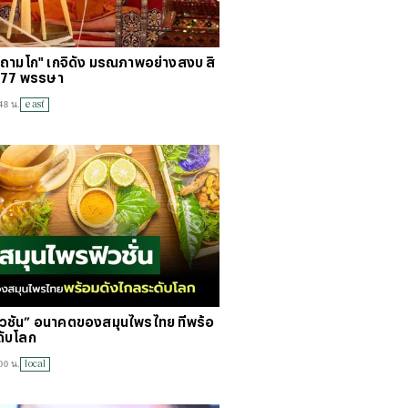
ว ถามโก" เกจิดัง มรณภาพอย่างสงบ สิ
ปี 77 พรรษา
east
48 น.
วชั่น” อนาคตของสมุนไพรไทย ที่พร้อ
ดับโลก
local
00 น.