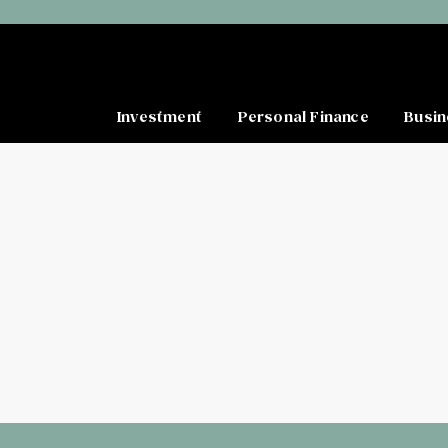
Investment
Personal Finance
Busin