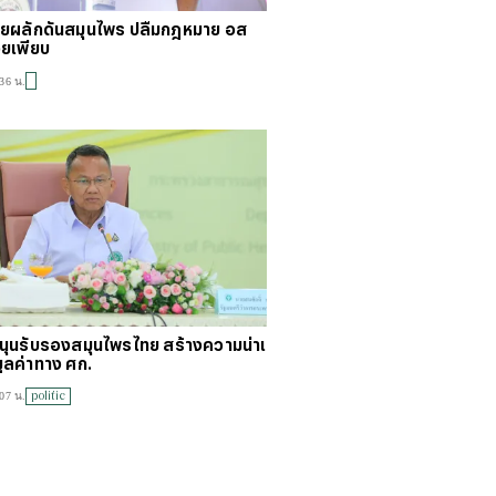
 ลุยผลักดันสมุนไพร ปลื้มกฎหมาย อส
วยเพียบ
36 น.
 หนุนรับรองสมุนไพรไทย สร้างความน่าเ
มมูลค่าทาง ศก.
politic
:07 น.