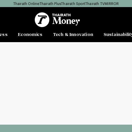
Thairath Online
Thairath Plus
Thairath Sport
Thairath TV
MIRROR
ess
Economics
Tech & Innovation
Sustainabilit