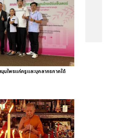
คนจน
#
ไทยลีก
#
เจลีก
#
โปรแกรมฟุตบอล
งคะแนนพรีเมียร์ลีก
#
ข่าวลิเวอร์พูล
#
โควิด-19
สมุนไพรแก่ครูและบุคลากรภาคใต้