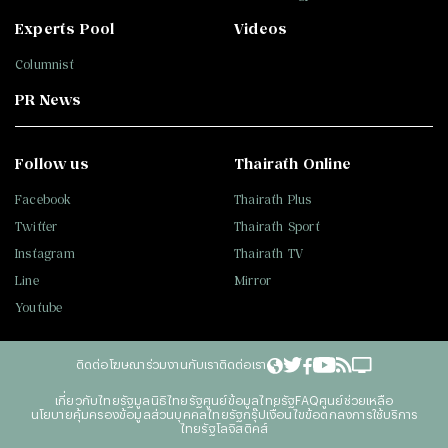
Experts Pool
Videos
Columnist
PR News
Follow us
Thairath Online
Facebook
Thairath Plus
Twitter
Thairath Sport
Instagram
Thairath TV
Line
Mirror
Youtube
ติดต่อโฆษณา
ร่วมงานกับเรา
ติดต่อเรา
เกี่ยวกับไทยรัฐ
มูลนิธิไทยรัฐ
ศูนย์ข้อมูลไทยรัฐ
FAQ
ศูนย์ช่วยเหลือ
นโยบายคุ้มครองข้อมูลส่วนบุคคลไทยรัฐกรุ๊ป
เงื่อนไขข้อตกลงการใช้บริการ
ไทยรัฐโลจิสติคส์