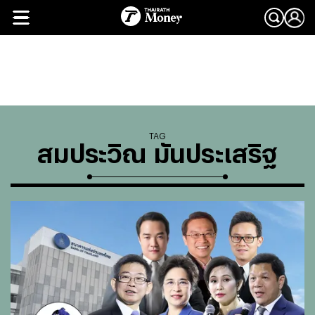
TAG
สมประวิณ มันประเสริฐ