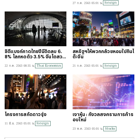
foreign
27 ก.ค. 2563 05:01 น.
ซิตี้แบงก์คาดไทยปีนี้ติดลบ 6.
สหรัฐฯให้พวกกล้วยหอมไปกินโ
8% โลกหดตัว 3.5% จีนโตสวน
ต๊ะจีน
พุ่ง 2.4%
Thai Economics
foreign
22 ก.ค. 2563 08:35 น.
21 ก.ค. 2563 05:01 น.
โครงการสกัดดาวรุ่ง
เงาหุ้น : กังวลสงครามการค้าร
อบใหม่
foreign
11 มิ.ย. 2563 05:01 น.
Stocks
23 พ.ค. 2563 05:01 น.