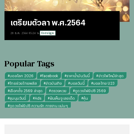
เตรียมตัวลา พ.ศ.2564
foreign
28 ธ.ค. 2564 05:24 น.
Popular Tags
#
บอลโลก 2026
#
facebook
#
ราคาน้ำมันวันนี้
#
ข่าวไฟไหม้ล่าสุด
#
ไทยช่วยไทยพลัส
#
ข่าวบันเทิง
#
บอลวันนี้
#
บอลไทย U23
#
เลือกตั้ง 2569 ล่าสุด
#
ตรวจหวย
#
ดูดวงไพ่ยิปซี 2569
#
ชุมนุมวันนี้
#
Ads
#
ฝันเห็นงู เลขเด็ด
#
หุ้น
#
ดูดวงไพ่ยิปซี ความรัก การงาน แม่นๆ
#
"บุญทันใจ" รับฝากไหว้ ตักบาตร ถวายสังฆทาน
#
ปีชง 2569
#
ทรงผมผู้หญิง
#
ทรงผมชาย
#
วันธงชัย
#
พรรคประชาชน
#
คาถาเงินล้าน 9 จบ
#
ราคาทองรูปพรรณวันนี้
#
บทสวดพระพิฆเนศ