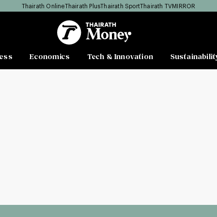
Thairath Online
Thairath Plus
Thairath Sport
Thairath TV
MIRROR
ess
Economics
Tech & Innovation
Sustainabilit