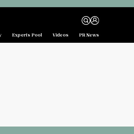
y
Experts Pool
Videos
PR News