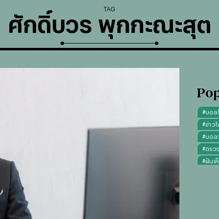
TAG
ศักดิ์บวร พุกกะณะสุต
Pop
#
บอล
#
ข่าวไ
#
บอลวั
#
ตรว
#
ฝันเห
#
ดูดว
#
"บุญ
#
ทรงผ
#
คาถา