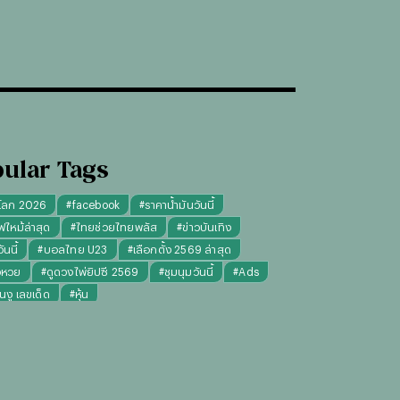
ular Tags
โลก 2026
#
facebook
#
ราคาน้ำมันวันนี้
ฟไหม้ล่าสุด
#
ไทยช่วยไทยพลัส
#
ข่าวบันเทิง
นนี้
#
บอลไทย U23
#
เลือกตั้ง 2569 ล่าสุด
จหวย
#
ดูดวงไพ่ยิปซี 2569
#
ชุมนุมวันนี้
#
Ads
็นงู เลขเด็ด
#
หุ้น
งไพ่ยิปซี ความรัก การงาน แม่นๆ
ทันใจ" รับฝากไหว้ ตักบาตร ถวายสังฆทาน
#
ปีชง 2569
มผู้หญิง
#
ทรงผมชาย
#
วันธงชัย
#
พรรคประชาชน
เงินล้าน 9 จบ
#
ราคาทองรูปพรรณวันนี้