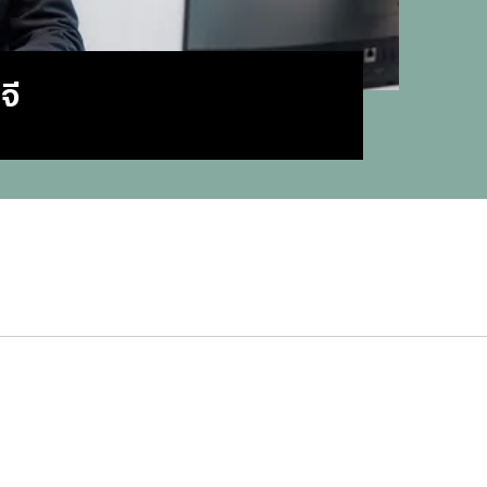
#
บทสว
#
แคปช
#
แปลภ
จี
#
ราคา
#
Thai
#
ฟอนต
#
แคปชั
#
แคปช
#
บทส
#
ทีมช
#
คารา
#
Mirro
#
พรูเด
#
ลิเวอ
#
ข่าวก
#
บทสว
#
แมนย
#
วอลเ