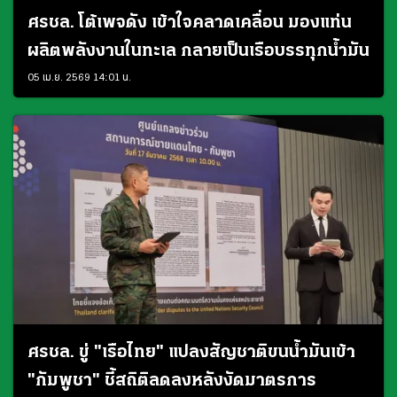
ศรชล. โต้เพจดัง เข้าใจคลาดเคลื่อน มองแท่น
ผลิตพลังงานในทะเล กลายเป็นเรือบรรทุกน้ำมัน
05 เม.ย. 2569 14:01 น.
ศรชล. ขู่ "เรือไทย" แปลงสัญชาติขนน้ำมันเข้า
"กัมพูชา" ชี้สถิติลดลงหลังงัดมาตรการ