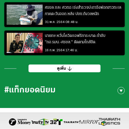
ศรชล.และ ศวทอ.เร่งสำรวจปะการังฟอกขาวทะเล
ภาคตะวันออก หลัง ปชช.กังวลหนัก
31 พ.ค. 2564 08:48 น.
นายกฯ หวั่นโควิดแอฟริการะบาด กำชับ
"กอ.รมน.-ศรชล." ติดตามใกล้ชิด
16 ก.พ. 2564 17:46 น.
ดูเพิ่ม
#แท็กยอดนิยม