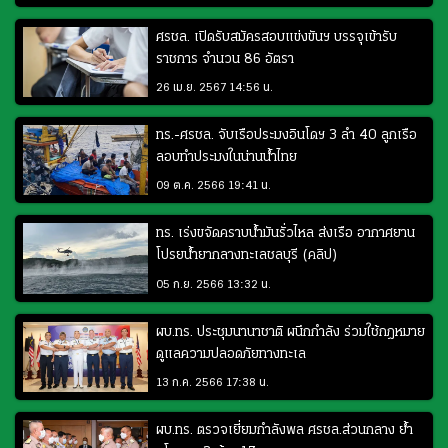
ศรชล. เปิดรับสมัครสอบแข่งขันฯ บรรจุเข้ารับ
ราชการ จำนวน 86 อัตรา
26 เม.ย. 2567 14:56 น.
ทร.-ศรชล. จับเรือประมงอินโดฯ 3 ลำ 40 ลูกเรือ
ลอบทำประมงในน่านน้ำไทย
09 ต.ค. 2566 19:41 น.
ทร. เร่งขจัดคราบน้ำมันรั่วไหล ส่งเรือ อากาศยาน
โปรยน้ำยากลางทะเลชลบุรี (คลิป)
05 ก.ย. 2566 13:32 น.
ผบ.ทร. ประชุมนานาชาติ ผนึกกำลัง ร่วมใช้กฎหมาย
ดูแลความปลอดภัยทางทะเล
13 ก.ค. 2566 17:38 น.
ผบ.ทร. ตรวจเยี่ยมกำลังพล ศรชล.ส่วนกลาง ย้ำ