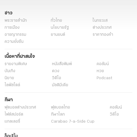
ข่าว
พระราชสำนัก
ทั่วไทย
ในกระแส
การเมือง
นโยบายรัฐ
ต่างประเทศ
อาชญากรรม
ยานยนต์
ราคาทองคำ
ความยั่งยืน
เนื้อหาที่น่าสนใจ
รายงานพิเศษ
หนังสือพิมพ์
คอลัมน์
บันเทิง
ดวง
หวย
นิยาย
วิดีโอ
Podcast
ไลฟ์สไตล์
มัลติมีเดีย
กีฬา
ฟุตบอลต่่างประเทศ
ฟุตบอลไทย
คอลัมน์
ไฟต์สปอร์ต
กีฬาโลก
วิดีโอ
แกลเลอรี่
Carabao 7-a-Side Cup
ช็อปปิ้ง