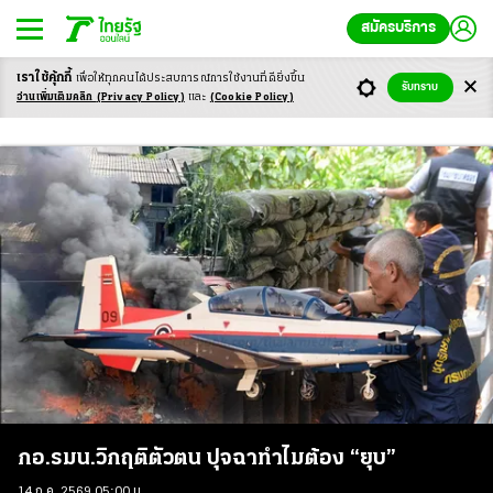
สมัครบริการ
เราใช้คุ้กกี้
เพื่อให้ทุกคนได้ประสบ
การณ์การใช้งานที่ดียิ่งขึ้น
รับทราบ
ศรชล.
อ่านเพิ่มเติมคลิก
(Privacy Policy)
และ
(Cookie Policy)
กอ.รมน.วิกฤติตัวตน ปุจฉาทำไมต้อง “ยุบ”
14 ก.ค. 2569 05:00 น.