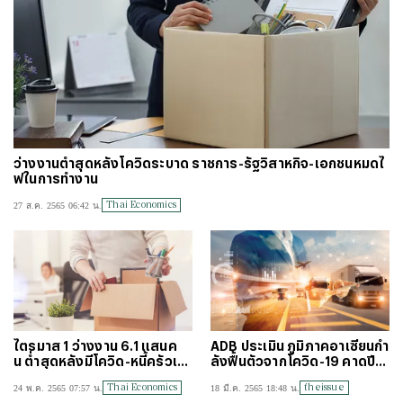
ว่างงานต่ำสุดหลังโควิดระบาด ราชการ-รัฐวิสาหกิจ-เอกชนหมดไ
ฟในการทำงาน
Thai Economics
27 ส.ค. 2565 06:42 น.
ไตรมาส 1 ว่างงาน 6.1 แสนค
ADB ประเมิน ภูมิภาคอาเซียนกำ
น ต่ำสุดหลังมีโควิด-หนี้ครัวเรื
ลังฟื้นตัวจากโควิด-19 คาดปีนี้โ
อนพุ่ง 90% ของจีดีพี
ต 5.1%
Thai Economics
theissue
24 พ.ค. 2565 07:57 น.
18 มี.ค. 2565 18:48 น.