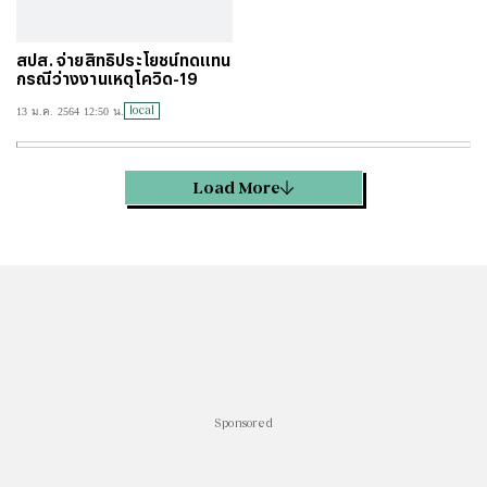
สปส. จ่ายสิทธิประโยชน์ทดแทน
กรณีว่างงานเหตุโควิด-19
local
13 ม.ค. 2564 12:50 น.
Load More
Sponsored