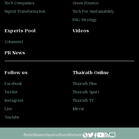
Tech Companies
Green Finance
Digital Transformation
Tech For Sustainability
ESG Strategy
Experts Pool
Videos
Columnist
PR News
Follow us
Thairath Online
Facebook
Thairath Plus
Twitter
Thairath Sport
Instagram
Thairath TV
Line
Mirror
Youtube
ติดต่อโฆษณา
ร่วมงานกับเรา
ติดต่อเรา