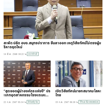
สะพัด ปลัด อบจ.สมุทรปราการ ยื่นลาออก เหตุวิสัยทัศน์ไม่ตรงผู้บ
ริหารชุดใหม่
central
14 มี.ค. 2568 18:22 น.
“สุดยอดผู้นำองค์กรแห่งปี” ปร
เปิดวิสัยทัศน์นายกสมาคมโลหะ
ะเภทอุตสาหกรรมโรงแรมและ
ไทย
สันทนาการ
lifestyle
Thai Economics
22 ก.ค. 2567 05:14 น.
19 ก.ค. 2567 06:18 น.