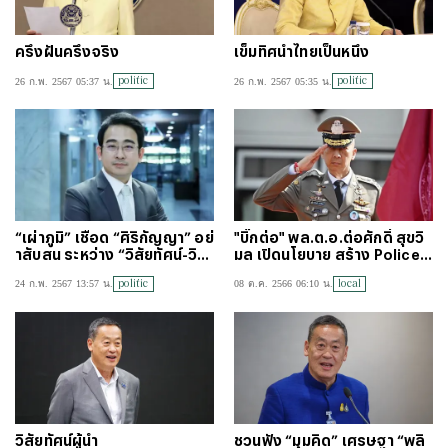
ครึ่งฝันครึ่งจริง
เข็มทิศนำไทยเป็นหนึ่ง
politic
politic
26 ก.พ. 2567 05:37 น.
26 ก.พ. 2567 05:35 น.
“เผ่าภูมิ” เชือด “ศิริกัญญา” อย่
"บิ๊กต่อ" พล.ต.อ.ต่อศักดิ์ สุขวิ
าสับสน ระหว่าง “วิสัยทัศน์-วิธี
มล เปิดนโยบาย สร้าง Police
การ-วิธีทำ”
Home
politic
local
24 ก.พ. 2567 13:57 น.
08 ต.ค. 2566 06:10 น.
วิสัยทัศน์ผู้นำ
ชวนฟัง “มุมคิด” เศรษฐา “พลิ