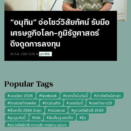
“อนุทิน” จ่อโชว์วิสัยทัศน์ รับมือ
เศรษฐกิจโลก–ภูมิรัฐศาสตร์
ดึงดูดการลงทุน
politic
30 ก.ค. 2569 15:50 น.
Popular Tags
#
บอลโลก 2026
#
facebook
#
ราคาน้ำมันวันนี้
#
ข่าวไฟไหม้ล่าสุด
#
ไทยช่วยไทยพลัส
#
ข่าวบันเทิง
#
บอลวันนี้
#
บอลไทย U23
#
เลือกตั้ง 2569 ล่าสุด
#
ตรวจหวย
#
ดูดวงไพ่ยิปซี 2569
#
ชุมนุมวันนี้
#
Ads
#
ฝันเห็นงู เลขเด็ด
#
หุ้น
#
ดูดวงไพ่ยิปซี ความรัก การงาน แม่นๆ