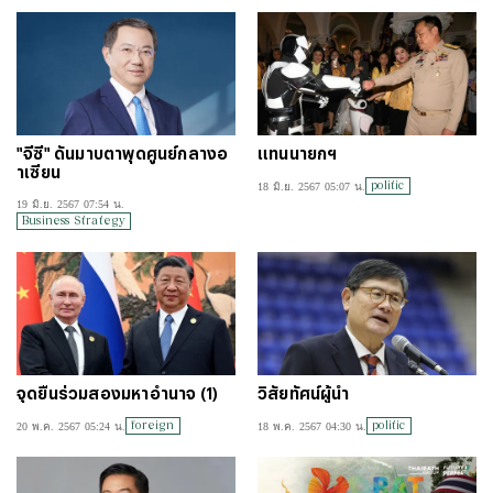
"จีซี" ดันมาบตาพุดศูนย์กลางอ
แทนนายกฯ
าเซียน
politic
18 มิ.ย. 2567 05:07 น.
19 มิ.ย. 2567 07:54 น.
Business Strategy
จุดยืนร่วมสองมหาอำนาจ (1)
วิสัยทัศน์ผู้นำ
foreign
politic
20 พ.ค. 2567 05:24 น.
18 พ.ค. 2567 04:30 น.