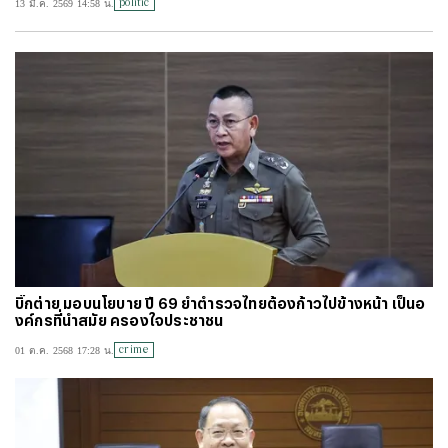
politic
13 มี.ค. 2569 14:58 น.
#
ไทยลีก
#
เจลีก
#
โปรแกรมฟุตบอล
#
ตารางคะแนนพรีเมียร์ลีก
#
ข่าวลิเวอร์พูล
#
โควิด-19
บิ๊กต่าย มอบนโยบาย ปี 69 ย้ำตำรวจไทยต้องก้าวไปข้างหน้า เป็นอ
งค์กรที่นำสมัย ครองใจประชาชน
crime
01 ต.ค. 2568 17:28 น.