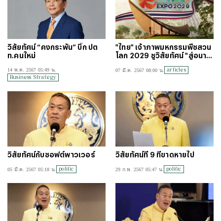
วิสัยทัศน์ “คงกระพัน” บิ๊ก ปต
"ไทย" เจ้าภาพมหกรรมพืชสวน
ท.คนใหม่
โลก 2029 ชูวิสัยทัศน์ "สู่อนาค
ตแห่งโลกสีเขียว"
articles
14 พ.ค. 2567 05:49 น.
07 มี.ค. 2567 08:00 น.
Business Strategy
วิสัยทัศน์กับซอฟต์พาวเวอร์
วิสัยทัศน์ที่ 9 ที่ขาดหายไป
politic
politic
05 มี.ค. 2567 05:18 น.
29 ก.พ. 2567 05:47 น.