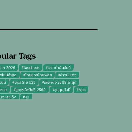
ular Tags
โลก 2026
#
facebook
#
ราคาน้ำมันวันนี้
ฟไหม้ล่าสุด
#
ไทยช่วยไทยพลัส
#
ข่าวบันเทิง
นนี้
#
บอลไทย U23
#
เลือกตั้ง 2569 ล่าสุด
จหวย
#
ดูดวงไพ่ยิปซี 2569
#
ชุมนุมวันนี้
#
Ads
็นงู เลขเด็ด
#
หุ้น
งไพ่ยิปซี ความรัก การงาน แม่นๆ
ทันใจ" รับฝากไหว้ ตักบาตร ถวายสังฆทาน
#
ปีชง 2569
มผู้หญิง
#
ทรงผมชาย
#
วันธงชัย
#
พรรคประชาชน
เงินล้าน 9 จบ
#
ราคาทองรูปพรรณวันนี้