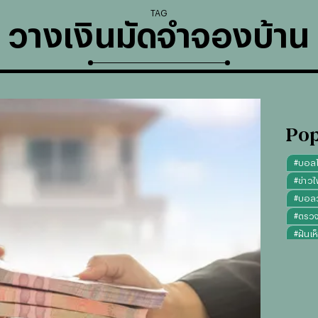
TAG
วางเงินมัดจำจองบ้าน
Pop
#
บอล
#
ข่าวไ
#
บอลวั
#
ตรว
#
ฝันเห
#
ดูดว
#
"บุญ
#
ทรงผ
#
คาถา