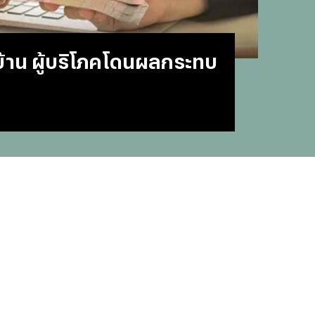
#
บทสว
#
แคปช
#
แปลภ
ำบ้าน ผู้บริโภคโดนผลกระทบ
#
ราคา
#
Thai
#
ฟอนต
#
แคปชั
#
แคปช
#
บทส
#
ทีมช
#
คารา
#
Mirro
#
พรูเด
#
ลิเวอ
#
ข่าวก
#
บทสว
#
แมนย
#
วอลเ