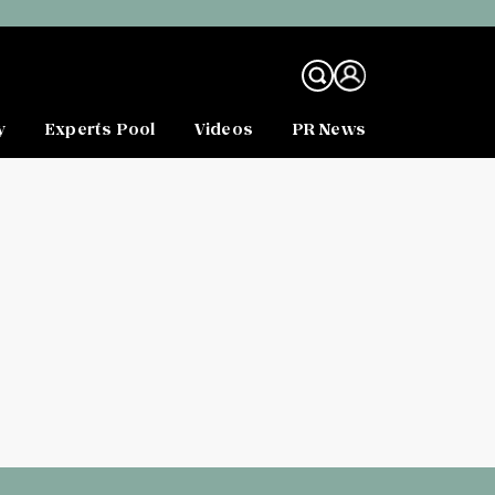
y
Experts Pool
Videos
PR News