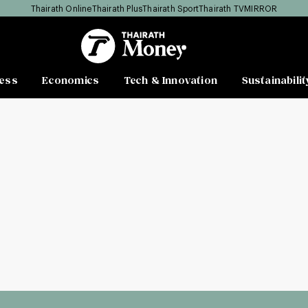
Thairath Online
Thairath Plus
Thairath Sport
Thairath TV
MIRROR
ess
Economics
Tech & Innovation
Sustainabilit