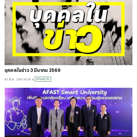
บุคคลในข่าว 3 มีนาคม 2569
lifestyle
03 มี.ค. 2569 04:30 น.