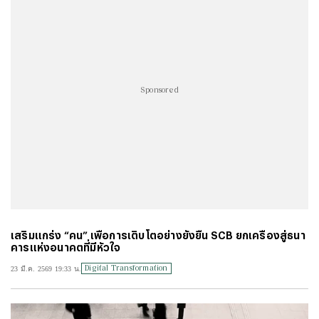
#
ผลบอลสด
#
แคปชั่นน่ารัก
#
แคปชั่นกวนๆ
#
ทำนายฝัน
#
เกมออนไลน์ เล่นกับเพื่อน
#
แปลภาษาอังกฤษเป็นไทย
#
แผนที่
#
อักษรพิเศษ
#
ราคาทองทองย้อนหลัง
#
ราคาทองวันนี้
#
ราคาทองคํา
#
Thairath Money
#
บอลโลก
#
โปรแกรมบอลโลก
#
ฟอนต์ไอจี
#
ตรวจสอบบัตรสวัสดิการแห่งรัฐ
#
แคปชั่น
Sponsored
#
แคปชั่นเด็ด
#
แคปชั่นอ่อย
#
แผนที่ประเทศไทย
#
แคปชั่นภาษาอังกฤษ
#
คำคมความรัก
#
บทสวดมนต์ก่อนนอน
#
ฟุตบอลทีมชาติไทย
#
ทีมชาติไทย u23
#
ราคาน้ำมันวันนี้
#
เอฟเอคัพ
#
คาราบาวคัพ
#
ฟุตบอลหญิงทีมชาติไทย
#
wellness
#
Mirror Thailand : Life
#
คนละครึ่ง
#
พรูเด็นเชียล Rewrite Her Life
#
นิวคาสเซิล
#
อาร์เซนอล
#
ลิเวอร์พูล
#
เลสเตอร์
#
เวสต์แฮม
#
เชลซี
#
สเปอร์ส
#
ข่าวกีฬาวันนี้
#
แมนซิตี้
#
พรีเมียร์ลีกล่าสุด
#
พรีเมียร์ลีก
#
บทสวดเจ้าแม่กวนอิม
#
ประกันสังคม
#
ดูดวงรายวัน
เสริมแกร่ง “คน” เพื่อการเติบโตอย่างยั่งยืน SCB ยกเครื่องสู่ธนา
#
แมนยู
#
คําคมชีวิต
#
ลงทะเบียนฉีดวัคซีน
#
บอลไทย
คารแห่งอนาคตที่มีหัวใจ
#
วอลเลย์บอลหญิงทีมชาติไทย
#
บัตรสวัสดิการแห่งรัฐ
#
บัตรคนจน
Digital Transformation
23 มี.ค. 2569 19:33 น.
#
ไทยลีก
#
เจลีก
#
โปรแกรมฟุตบอล
#
ตารางคะแนนพรีเมียร์ลีก
#
ข่าวลิเวอร์พูล
#
โควิด-19