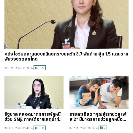
คลังโชว์ผลงานสยบหนี้นอกระบบควัก 3.7 พันล้าน อุ้ม 1.5 แสนราย
พ้นวงจรดอกโหด
politic
20 ก.พ. 2569 14:21 น.
รัฐบาล คลอดมาตรการพักหนี้
รายละเอียด “คุณสู้เราช่วย เฟ
ช่วย SME ภาคใต้จากเหตุน้ำท่ว
ส 2” มีมาตรการช่วยลูกหนี้อย่า
ม ดอกเบี้ย 0% นาน 6 เดือน
งไร และมีคุณสมบัติอะไรบ้าง
politic
life
30 พ.ย. 2568 09:40 น.
02 ก.ค. 2568 20:14 น.