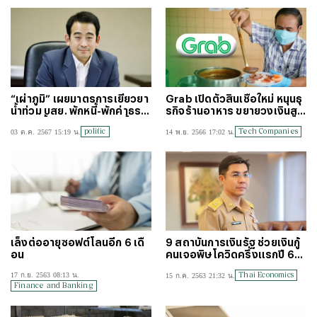
“เผ่าภูมิ” เผยมาตรการเยียวยา
Grab เปิดตัวสินเชื่อใหม่ หนุนธุ
น้ำท่วม บสย. พักหนี้-พักค่าธรร
รกิจร้านอาหาร ขยายวงเงินสูง
มเนียมค้ำประกัน 6 เดือน ค้ำใหม่
สุดถึง 1 ล้านบาท ผ่อนนาน 9 เดื
politic
Tech Companies
03 ต.ค. 2567 15:19 น.
14 พ.ย. 2566 17:02 น.
ฟรี 3 ปี
อน
เล็งต่ออายุซอฟต์โลนอีก 6 เดื
9 สถาบันการเงินรัฐ ช่วยเงินกู้
อน
คนเจอพิษโควิดครึ่งแรกปี 63
กว่า 3.78 ล้านล้าน
Thai Economics
17 ก.ย. 2563 08:13 น.
15 ก.ค. 2563 21:32 น.
Finance and Banking