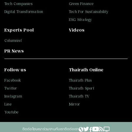
Tech Companies
Green Finance
Digital Transformation
Tech For Sustainability
ESG Strategy
Experts Pool
Videos
Columnist
PR News
Follow us
Thairath Online
Facebook
Thairath Plus
Twitter
Thairath Sport
Instagram
Thairath TV
Line
Mirror
Youtube
ติดต่อโฆษณา
ร่วมงานกับเรา
ติดต่อเรา