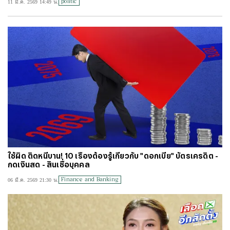
politic
11 มี.ค. 2569 14:49 น.
#
ไทยลีก
#
เจลีก
#
โปรแกรมฟุตบอล
#
ตารางคะแนนพรีเมียร์ลีก
#
ข่าวลิเวอร์พูล
#
โควิด-19
ใช้ผิด ติดหนี้บาน! 10 เรื่องต้องรู้เกี่ยวกับ "ดอกเบี้ย" บัตรเครดิต -
กดเงินสด - สินเชื่อบุคคล
Finance and Banking
06 มี.ค. 2569 21:30 น.