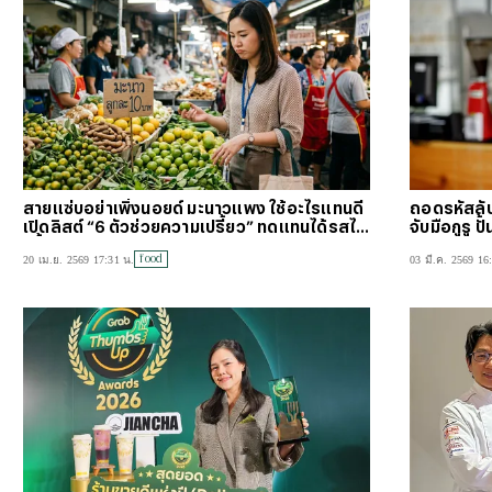
สายแซ่บอย่าเพิ่งนอยด์ มะนาวแพง ใช้อะไรแทนดี
ถอดรหัสลับ
เปิดลิสต์ “6 ตัวช่วยความเปรี้ยว” ทดแทนได้รสไม่
จับมือกูรู 
เพี้ยน
ฐานสากล
food
20 เม.ย. 2569 17:31 น.
03 มี.ค. 2569 16