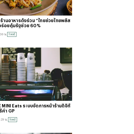
13 ร้านอาหารดังร่วม “ไทยช่วยไทยพลัส
อร่อยคุ้มรัฐช่วย 60%
food
:30 น.
E MINI Eats ระบบจัดการหน้าร้านดิจิทั
ร้ค่า GP
food
:29 น.