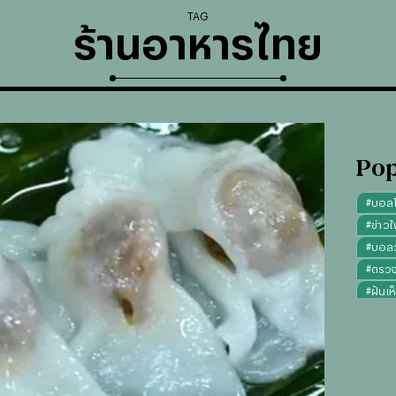
TAG
ร้านอาหารไทย
Pop
#
บอล
#
ข่าวไ
#
บอลวั
#
ตรว
#
ฝันเห
#
ดูดว
#
"บุญ
#
ทรงผ
#
คาถา