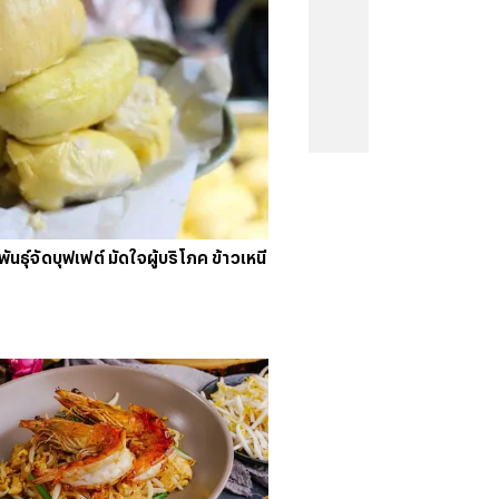
คนจน
#
ไทยลีก
#
เจลีก
#
โปรแกรมฟุตบอล
งคะแนนพรีเมียร์ลีก
#
ข่าวลิเวอร์พูล
#
โควิด-19
ธุ์จัดบุฟเฟต์ มัดใจผู้บริโภค ข้าวเหนี