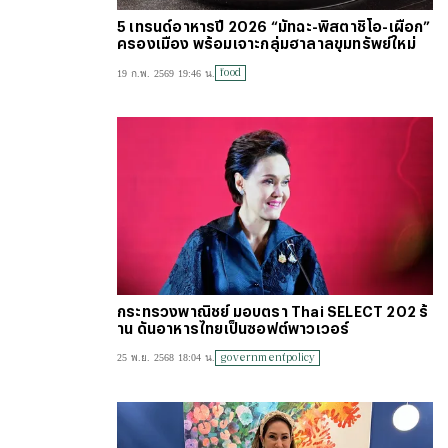
5 เทรนด์อาหารปี 2026 “มัทฉะ-พิสตาชิโอ-เผือก”
ครองเมือง พร้อมเจาะกลุ่มฮาลาลขุมทรัพย์ใหม่
food
19 ก.พ. 2569 19:46 น.
กระทรวงพาณิชย์ มอบตรา Thai SELECT 202 ร้
าน ดันอาหารไทยเป็นซอฟต์พาวเวอร์
governmentpolicy
25 พ.ย. 2568 18:04 น.