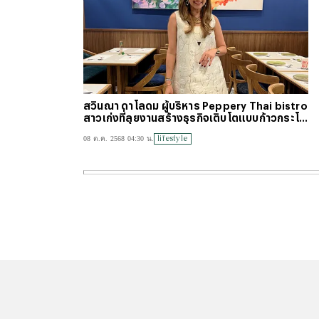
สวินณา ดาโลดม ผู้บริหาร Peppery Thai bistro
สาวเก่งที่ลุยงานสร้างธุรกิจเติบโตแบบก้าวกระโด
ด
lifestyle
08 ต.ค. 2568 04:30 น.