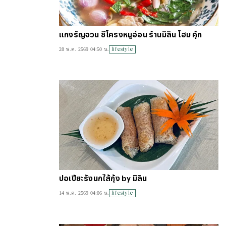
แกงรัญจวน ซี่โครงหมูอ่อน ร้านมิลิน โฮม คุ้ก
lifestyle
28 พ.ค. 2569 04:50 น.
ปอเปี๊ยะรังนกไส้กุ้ง by มิลิน
lifestyle
14 พ.ค. 2569 04:06 น.