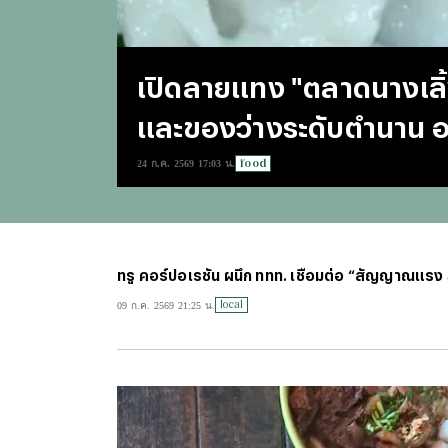
เปิดลายแทง "ตลาดนางเลิ้
และของว่างระดับตำนาน อ
food
24 ก.ค. 2569 17:03 น.
ทรู คอร์ปอเรชั่น ผนึก ททท. เชื่อมต่อ “สัญญาณแรง 
local
09 ก.ค. 2569 21:25 น.