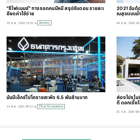
"รีไฟแนนซ์" ทางรอดคนมีหนี้ สรุปขั้นตอน รายละเ
2021 ฉันต้อ
อียดค่าใช้จ่าย
ณสุขแบบมั่ง
money
19 ม.ค. 2564 19:26 น.
04 ม.ค. 2564 04
มันนี่เอ็กซ์โปโคราชสะพัด 6.5 พันล้านบาท
ส่องโปรโมชั
ดี ดอกเบี้ย
Thai Economics
14 ส.ค. 2563 09:13 น.
05 ก.ค. 2560 08: