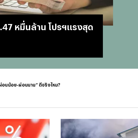
#
บทสว
#
แคปช
#
แปลภ
 2.47 หมื่นล้าน โปรฯแรงสุด
#
ราคา
#
Thai
#
ฟอนต
#
แคปชั
#
แคปช
#
บทส
#
ทีมช
#
คารา
น “ผ่อนน้อย-ผ่อนนาน” ดีจริงไหม?
#
Mirro
#
พรูเด
#
ลิเวอ
#
ข่าวก
#
บทสว
#
แมนย
#
วอลเ