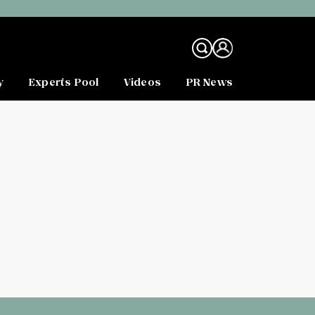
y
Experts Pool
Videos
PR News