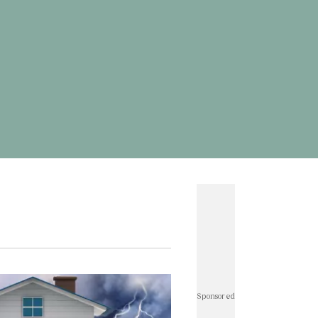
ดพระพิฆเนศ
#
ผลบอลสด
#
แคปชั่นน่ารัก
ั่นกวนๆ
#
ทำนายฝัน
#
เกมออนไลน์ เล่นกับเพื่อน
าษาอังกฤษเป็นไทย
#
แผนที่
#
อักษรพิเศษ
ทองทองย้อนหลัง
#
ราคาทองวันนี้
#
ราคาทองคํา
rath Money
#
บอลโลก
#
โปรแกรมบอลโลก
์ไอจี
#
ตรวจสอบบัตรสวัสดิการแห่งรัฐ
#
แคปชั่น
่นเด็ด
#
แคปชั่นอ่อย
#
แผนที่ประเทศไทย
ั่นภาษาอังกฤษ
#
คำคมความรัก
วดมนต์ก่อนนอน
#
ฟุตบอลทีมชาติไทย
าติไทย u23
#
ราคาน้ำมันวันนี้
#
เอฟเอคัพ
บาวคัพ
#
ฟุตบอลหญิงทีมชาติไทย
#
wellness
r Thailand : Life
#
คนละครึ่ง
็นเชียล Rewrite Her Life
#
นิวคาสเซิล
#
อาร์เซนอล
ร์พูล
#
เลสเตอร์
#
เวสต์แฮม
#
เชลซี
#
สเปอร์ส
ีฬาวันนี้
#
แมนซิตี้
#
พรีเมียร์ลีกล่าสุด
#
พรีเมียร์ลีก
ดเจ้าแม่กวนอิม
#
ประกันสังคม
#
ดูดวงรายวัน
ู
#
คําคมชีวิต
#
ลงทะเบียนฉีดวัคซีน
#
บอลไทย
Sponsored
ลย์บอลหญิงทีมชาติไทย
#
บัตรสวัสดิการแห่งรัฐ