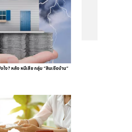
คนจน
#
ไทยลีก
#
เจลีก
#
โปรแกรมฟุตบอล
งคะแนนพรีเมียร์ลีก
#
ข่าวลิเวอร์พูล
#
โควิด-19
ง? หลัง หนี้เสีย กลุ่ม “สินเชื่อบ้าน”