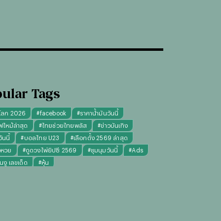
ular Tags
โลก 2026
#
facebook
#
ราคาน้ำมันวันนี้
ฟไหม้ล่าสุด
#
ไทยช่วยไทยพลัส
#
ข่าวบันเทิง
นนี้
#
บอลไทย U23
#
เลือกตั้ง 2569 ล่าสุด
จหวย
#
ดูดวงไพ่ยิปซี 2569
#
ชุมนุมวันนี้
#
Ads
็นงู เลขเด็ด
#
หุ้น
งไพ่ยิปซี ความรัก การงาน แม่นๆ
ทันใจ" รับฝากไหว้ ตักบาตร ถวายสังฆทาน
#
ปีชง 2569
มผู้หญิง
#
ทรงผมชาย
#
วันธงชัย
#
พรรคประชาชน
เงินล้าน 9 จบ
#
ราคาทองรูปพรรณวันนี้