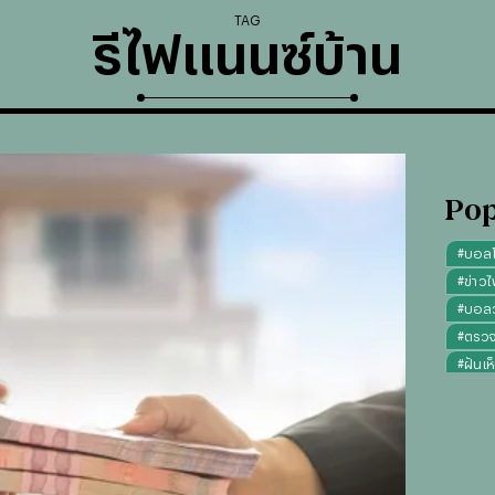
TAG
รีไฟแนนซ์บ้าน
Pop
#
บอล
#
ข่าวไ
#
บอลวั
#
ตรว
#
ฝันเห
#
ดูดว
#
"บุญ
#
ทรงผ
#
คาถา