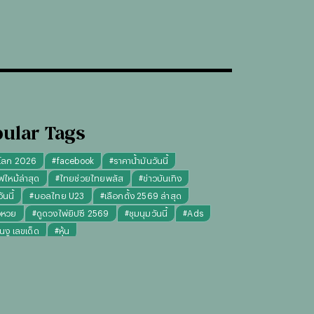
ular Tags
โลก 2026
#
facebook
#
ราคาน้ำมันวันนี้
ฟไหม้ล่าสุด
#
ไทยช่วยไทยพลัส
#
ข่าวบันเทิง
นนี้
#
บอลไทย U23
#
เลือกตั้ง 2569 ล่าสุด
จหวย
#
ดูดวงไพ่ยิปซี 2569
#
ชุมนุมวันนี้
#
Ads
็นงู เลขเด็ด
#
หุ้น
งไพ่ยิปซี ความรัก การงาน แม่นๆ
ทันใจ" รับฝากไหว้ ตักบาตร ถวายสังฆทาน
#
ปีชง 2569
มผู้หญิง
#
ทรงผมชาย
#
วันธงชัย
#
พรรคประชาชน
เงินล้าน 9 จบ
#
ราคาทองรูปพรรณวันนี้