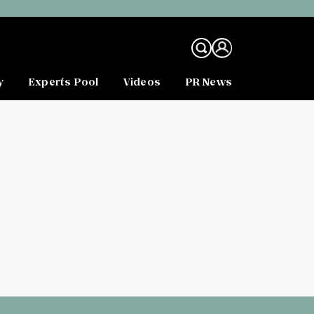
y
Experts Pool
Videos
PR News