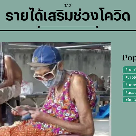
TAG
รายได้เสริมช่วงโควิด
Pop
#
บอล
#
ข่าวไ
#
บอลวั
#
ตรว
#
ฝันเห
#
ดูดว
#
"บุญ
#
ทรงผ
#
คาถา