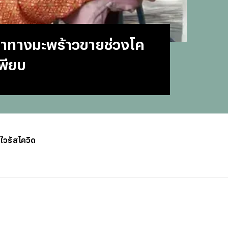
#
บทสว
#
แคปช
#
แปลภ
ลาทางมะพร้าวขายช่วงโค
#
ราคา
#
Thai
เพียบ
#
ฟอนต
#
แคปชั
#
แคปช
#
บทส
#
ทีมช
#
คารา
ู้ไวรัสโควิด
#
Mirro
#
พรูเด
#
ลิเวอ
#
ข่าวก
#
บทสว
#
แมนย
#
วอลเ