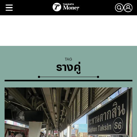
TAG
รางคู่