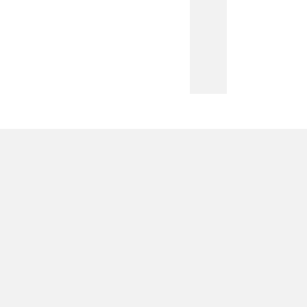
คนจน
#
ไทยลีก
#
เจลีก
#
โปรแกรมฟุตบอล
งคะแนนพรีเมียร์ลีก
#
ข่าวลิเวอร์พูล
#
โควิด-19