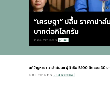
“เศรษฐา” ปลื้ม ราคาปาล์ม
บาทต่อกิโลกรัม
politic
03 ส.ค. 2567 12:01 น.
แก้ปัญหาราคาปาล์มตก ผู้ค้าซื้อ B100 ลิตรละ 30 บ
Thai Economics
12 มิ.ย. 2567 07:15 น.