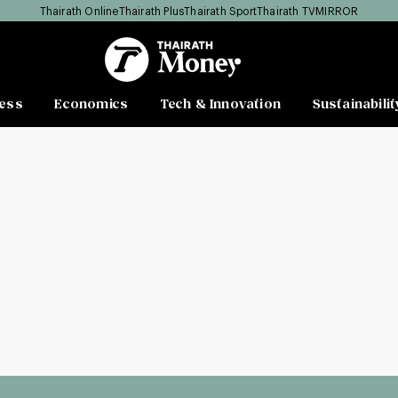
Thairath Online
Thairath Plus
Thairath Sport
Thairath TV
MIRROR
ess
Economics
Tech & Innovation
Sustainabilit