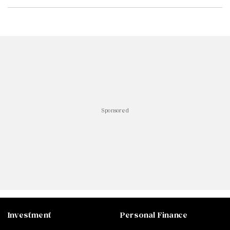
#
ไทยลีก
#
เจลีก
#
โปรแกรมฟุตบอล
#
ตารางคะแนนพรีเมียร์ลีก
#
ข่าวลิเวอร์พูล
#
โควิด-19
Sponsored
Investment
Personal Finance