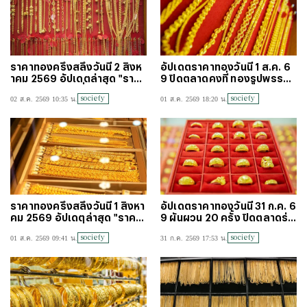
ราคาทองครึ่งสลึงวันนี้ 2 สิงห
อัปเดตราคาทองวันนี้ 1 ส.ค. 6
าคม 2569 อัปเดตล่าสุด "ราคา
9 ปิดตลาดคงที่ ทองรูปพรรณ
ทองรูปพรรณ" กี่บาทแล้ว
ขายออก 64,950 บาท
society
society
02 ส.ค. 2569 10:35 น.
01 ส.ค. 2569 18:20 น.
ราคาทองครึ่งสลึงวันนี้ 1 สิงหา
อัปเดตราคาทองวันนี้ 31 ก.ค. 6
คม 2569 อัปเดตล่าสุด "ราคา
9 ผันผวน 20 ครั้ง ปิดตลาดร่ว
ทองรูปพรรณ" กี่บาทแล้ว
ง 600 บาท
society
society
01 ส.ค. 2569 09:41 น.
31 ก.ค. 2569 17:53 น.