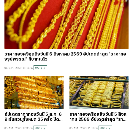
ราคาทองครึ่งสลึงวันนี้ 6 สิงหาคม 2569 อัปเดตล่าสุด "ราคาทอ
งรูปพรรณ" กี่บาทแล้ว
society
06 ส.ค. 2569 11:16 น.
อัปเดตราคาทองวันนี้ 5 ส.ค. 6
ราคาทองครึ่งสลึงวันนี้ 5 สิงห
9 ผันผวนทั้งหมด 35 ครั้ง ปิดต
าคม 2569 อัปเดตล่าสุด "ราคา
ลาดปรับขึ้น 1,150 บาท
ทองรูปพรรณ" กี่บาทแล้ว
society
society
05 ส.ค. 2569 17:35 น.
05 ส.ค. 2569 11:10 น.