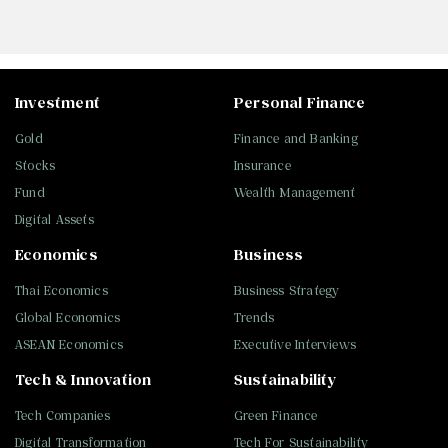
Investment
Personal Finance
Gold
Finance and Banking
Stocks
Insurance
Fund
Wealth Management
Digital Assets
Economics
Business
Thai Economics
Business Strategy
Global Economics
Trends
ASEAN Economics
Executive Interviews
Tech & Innovation
Sustainability
Tech Companies
Green Finance
Digital Transformation
Tech For Sustainability