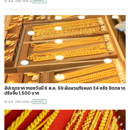
society
07 ส.ค. 2569 18:03 น.
#
ไทยลีก
#
เจลีก
#
โปรแกรมฟุตบอล
#
ตารางคะแนนพรีเมียร์ลีก
#
ข่าวลิเวอร์พูล
#
โควิด-19
อัปเดตราคาทองวันนี้ 6 ส.ค. 69 ผันผวนทั้งหมด 34 ครั้ง ปิดตลาด
ปรับขึ้น 1,500 บาท
society
06 ส.ค. 2569 18:00 น.