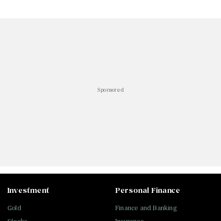
#
วอลเลย์บอลหญิงทีมชาติไทย
#
บัตรสวัสดิการแห่งรัฐ
#
บัตรคนจน
#
ไทยลีก
#
เจลีก
#
โปรแกรมฟุตบอล
#
ตารางคะแนนพรีเมียร์ลีก
#
ข่าวลิเวอร์พูล
#
โควิด-19
Sponsored
Investment
Personal Finance
Gold
Finance and Banking