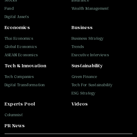
Stocks
Insurance
Fund
Wealth Management
Digital Assets
Economics
Business
Thai Economics
Business Strategy
Global Economics
Trends
ASEAN Economics
Executive Interviews
Tech & Innovation
Sustainability
Tech Companies
Green Finance
Digital Transformation
Tech For Sustainability
ESG Strategy
Experts Pool
Videos
Columnist
PR News