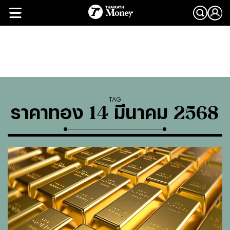
TAG
ราคาทอง 14 มีนาคม 2568