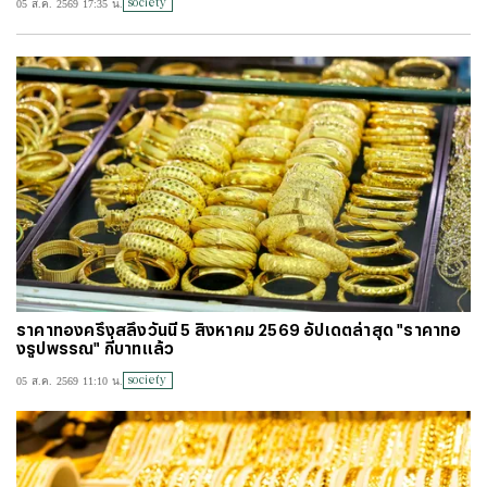
society
05 ส.ค. 2569 17:35 น.
#
ไทยลีก
#
เจลีก
#
โปรแกรมฟุตบอล
#
ตารางคะแนนพรีเมียร์ลีก
#
ข่าวลิเวอร์พูล
#
โควิด-19
ราคาทองครึ่งสลึงวันนี้ 5 สิงหาคม 2569 อัปเดตล่าสุด "ราคาทอ
งรูปพรรณ" กี่บาทแล้ว
society
05 ส.ค. 2569 11:10 น.