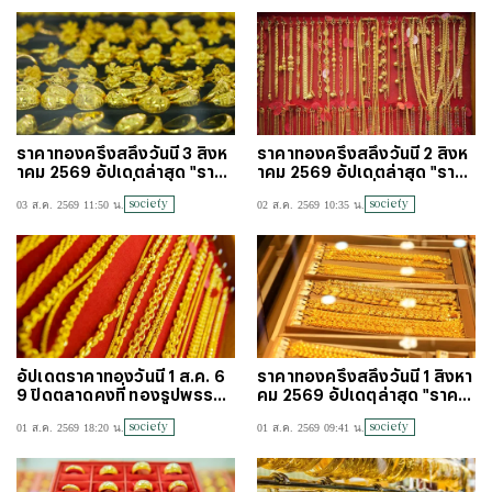
ราคาทองครึ่งสลึงวันนี้ 3 สิงห
ราคาทองครึ่งสลึงวันนี้ 2 สิงห
าคม 2569 อัปเดตล่าสุด "ราคา
าคม 2569 อัปเดตล่าสุด "ราคา
ทองรูปพรรณ" กี่บาทแล้ว
ทองรูปพรรณ" กี่บาทแล้ว
society
society
03 ส.ค. 2569 11:50 น.
02 ส.ค. 2569 10:35 น.
อัปเดตราคาทองวันนี้ 1 ส.ค. 6
ราคาทองครึ่งสลึงวันนี้ 1 สิงหา
9 ปิดตลาดคงที่ ทองรูปพรรณ
คม 2569 อัปเดตล่าสุด "ราคา
ขายออก 64,950 บาท
ทองรูปพรรณ" กี่บาทแล้ว
society
society
01 ส.ค. 2569 18:20 น.
01 ส.ค. 2569 09:41 น.