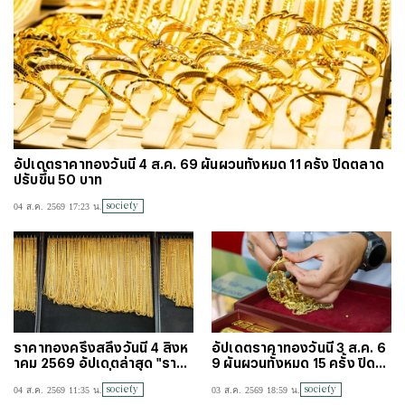
อัปเดตราคาทองวันนี้ 4 ส.ค. 69 ผันผวนทั้งหมด 11 ครั้ง ปิดตลาด
ปรับขึ้น 50 บาท
society
04 ส.ค. 2569 17:23 น.
ราคาทองครึ่งสลึงวันนี้ 4 สิงห
อัปเดตราคาทองวันนี้ 3 ส.ค. 6
าคม 2569 อัปเดตล่าสุด "ราคา
9 ผันผวนทั้งหมด 15 ครั้ง ปิดต
ทองรูปพรรณ" กี่บาทแล้ว
ลาดปรับลง 150 บาท
society
society
04 ส.ค. 2569 11:35 น.
03 ส.ค. 2569 18:59 น.