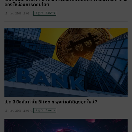
ดวงใหม่วงการคริปโตฯ
#
วอลเลย์บอลหญิงทีมชาติไทย
#
บัตรสวัสดิการแห่งรัฐ
#
บัตรคนจน
Digital Assets
15 ก.ค. 2568 18:02 น.
#
ไทยลีก
#
เจลีก
#
โปรแกรมฟุตบอล
#
ตารางคะแนนพรีเมียร์ลีก
#
ข่าวลิเวอร์พูล
#
โควิด-19
เปิด 3 ปัจจัย ทำไม Bitcoin พุ่งทำสถิติสูงสุดใหม่ ?
Digital Assets
15 ก.ค. 2568 11:09 น.