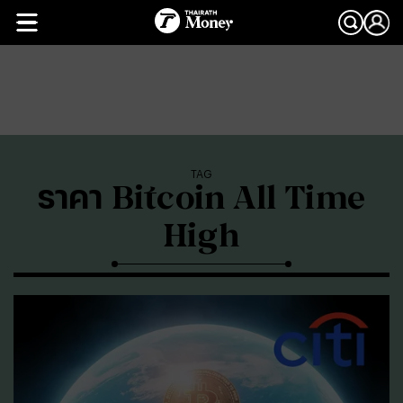
TAG
ราคา Bitcoin All Time
High