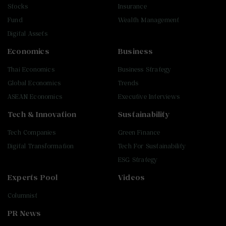
Stocks
Insurance
Fund
Wealth Management
Digital Assets
Economics
Business
Thai Economics
Business Strategy
Global Economics
Trends
ASEAN Economics
Executive Interviews
Tech & Innovation
Sustainability
Tech Companies
Green Finance
Digital Transformation
Tech For Sustainability
ESG Strategy
Experts Pool
Videos
Columnist
PR News