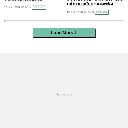
ดทำงาน ฉบับสาวออฟฟิศ
foreign
25 ก.ย. 2561 05:01 น.
fashion
19 ก.ค. 2561 06:05 น.
Load More
Sponsored