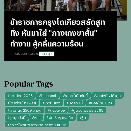
ข้าราชการกรุงโตเกียวสลัดสูท
ทิ้ง หันมาใส่ "กางเกงขาสั้น"
ทำงาน สู้คลื่นความร้อน
foreign
15 ก.ค. 2569 15:16 น.
Popular Tags
#
บอลโลก 2026
#
facebook
#
ราคาน้ำมันวันนี้
#
ข่าวไฟไหม้ล่าสุด
#
ไทยช่วยไทยพลัส
#
ข่าวบันเทิง
#
บอลวันนี้
#
บอลไทย U23
#
เลือกตั้ง 2569 ล่าสุด
#
ตรวจหวย
#
ดูดวงไพ่ยิปซี 2569
#
ชุมนุมวันนี้
#
Ads
#
ฝันเห็นงู เลขเด็ด
#
หุ้น
#
ดูดวงไพ่ยิปซี ความรัก การงาน แม่นๆ