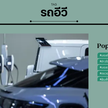
TAG
รถอีวี
Pop
#
บอล
#
ข่าวไ
#
บอลวั
#
ตรว
#
ฝันเห
#
ดูดว
#
"บุญ
#
ทรงผ
#
คาถา