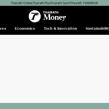
Thairath Online
Thairath Plus
Thairath Sport
Thairath TV
MIRROR
ess
Economics
Tech & Innovation
Sustainabilit