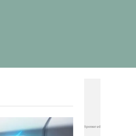
ดพระพิฆเนศ
#
ผลบอลสด
#
แคปชั่นน่ารัก
ั่นกวนๆ
#
ทำนายฝัน
#
เกมออนไลน์ เล่นกับเพื่อน
าษาอังกฤษเป็นไทย
#
แผนที่
#
อักษรพิเศษ
ทองทองย้อนหลัง
#
ราคาทองวันนี้
#
ราคาทองคํา
rath Money
#
บอลโลก
#
โปรแกรมบอลโลก
์ไอจี
#
ตรวจสอบบัตรสวัสดิการแห่งรัฐ
#
แคปชั่น
่นเด็ด
#
แคปชั่นอ่อย
#
แผนที่ประเทศไทย
ั่นภาษาอังกฤษ
#
คำคมความรัก
วดมนต์ก่อนนอน
#
ฟุตบอลทีมชาติไทย
าติไทย u23
#
ราคาน้ำมันวันนี้
#
เอฟเอคัพ
บาวคัพ
#
ฟุตบอลหญิงทีมชาติไทย
#
wellness
r Thailand : Life
#
คนละครึ่ง
็นเชียล Rewrite Her Life
#
นิวคาสเซิล
#
อาร์เซนอล
ร์พูล
#
เลสเตอร์
#
เวสต์แฮม
#
เชลซี
#
สเปอร์ส
ีฬาวันนี้
#
แมนซิตี้
#
พรีเมียร์ลีกล่าสุด
#
พรีเมียร์ลีก
ดเจ้าแม่กวนอิม
#
ประกันสังคม
#
ดูดวงรายวัน
ู
#
คําคมชีวิต
#
ลงทะเบียนฉีดวัคซีน
#
บอลไทย
Sponsored
ลย์บอลหญิงทีมชาติไทย
#
บัตรสวัสดิการแห่งรัฐ