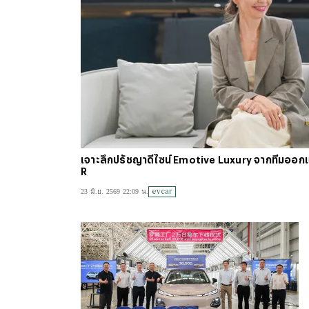
เจาะลึกปรัชญาดีไซน์ Emotive Luxury จากทีมออ
R
evcar
23 มิ.ย. 2569 22:09 น.