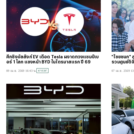
ศึกชิงบัลลังก์ EV เดือด Tesla ผงาดทวงแชมป์เบ
"ไชยชนก" ลุ
อร์ 1 โลก แซงหน้า BYD ในไตรมาสแรก ปี 69
รวมศูนย์ดิ
evcar
09 เม.ย. 2569 16:43 น.
07 เม.ย. 2569 13