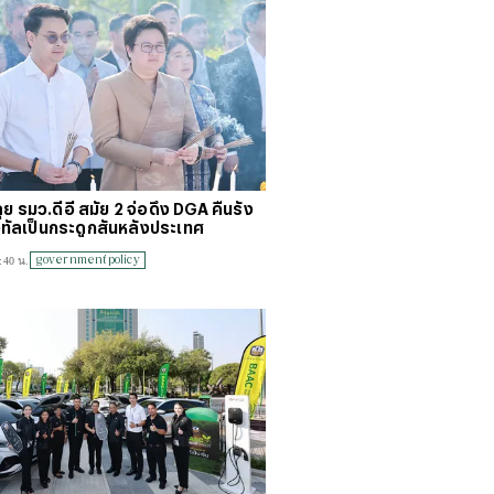
ย รมว.ดีอี สมัย 2 จ่อดึง DGA คืนรัง
จิทัลเป็นกระดูกสันหลังประเทศ
governmentpolicy
:40 น.