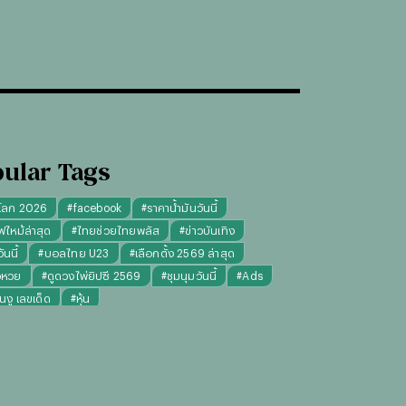
ular Tags
โลก 2026
#
facebook
#
ราคาน้ำมันวันนี้
ฟไหม้ล่าสุด
#
ไทยช่วยไทยพลัส
#
ข่าวบันเทิง
นนี้
#
บอลไทย U23
#
เลือกตั้ง 2569 ล่าสุด
จหวย
#
ดูดวงไพ่ยิปซี 2569
#
ชุมนุมวันนี้
#
Ads
็นงู เลขเด็ด
#
หุ้น
งไพ่ยิปซี ความรัก การงาน แม่นๆ
ทันใจ" รับฝากไหว้ ตักบาตร ถวายสังฆทาน
#
ปีชง 2569
มผู้หญิง
#
ทรงผมชาย
#
วันธงชัย
#
พรรคประชาชน
เงินล้าน 9 จบ
#
ราคาทองรูปพรรณวันนี้