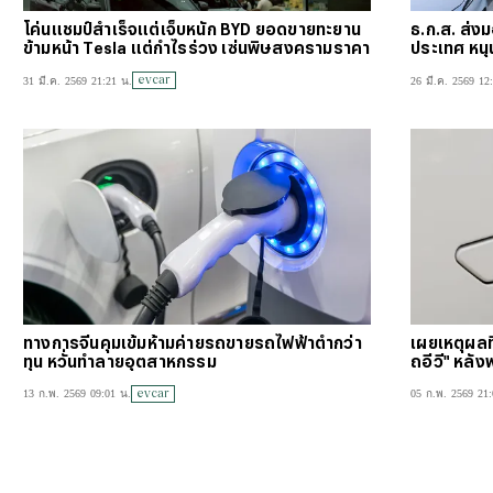
โค่นแชมป์สำเร็จแต่เจ็บหนัก BYD ยอดขายทะยาน
ธ.ก.ส. ส่ง
ข้ามหน้า Tesla แต่กำไรร่วง เซ่นพิษสงครามราคา
ประเทศ หน
evcar
31 มี.ค. 2569 21:21 น.
26 มี.ค. 2569 12
ทางการจีนคุมเข้มห้ามค่ายรถขายรถไฟฟ้าต่ำกว่า
เผยเหตุผลท
ทุน หวั่นทำลายอุตสาหกรรม
ถอีวี" หลัง
evcar
13 ก.พ. 2569 09:01 น.
05 ก.พ. 2569 21: