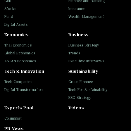
Gold
Finance and Banking
Stocks
Insurance
Fund
Wealth Management
Digital Assets
Economics
Business
Thai Economics
Business Strategy
Global Economics
Trends
ASEAN Economics
Executive Interviews
Tech & Innovation
Sustainability
Tech Companies
Green Finance
Digital Transformation
Tech For Sustainability
ESG Strategy
Experts Pool
Videos
Columnist
PR News