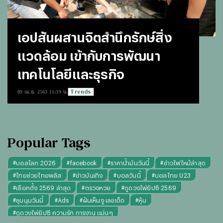
เอปสันผสานจิตสำนึกรักษ์สิ่ง
แวดล้อม เข้ากับการพัฒนา
เทคโนโลยีและธุรกิจ
Trends
09 เม.ย. 2563 11:39 น.
Popular Tags
#
บอลโลก 2026
#
facebook
#
ราคาน้ำมันวันนี้
#
ข่าวไฟไหม้ล่าสุด
#
ไทยช่วยไทยพลัส
#
ข่าวบันเทิง
#
บอลวันนี้
#
บอลไทย U23
#
เลือกตั้ง 2569 ล่าสุด
#
ตรวจหวย
#
ดูดวงไพ่ยิปซี 2569
#
ชุมนุมวันนี้
#
Ads
#
ฝันเห็นงู เลขเด็ด
#
หุ้น
#
ดูดวงไพ่ยิปซี ความรัก การงาน แม่นๆ