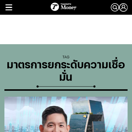
TAG
มาตรการยกระดับความเชื่อ
มั่น