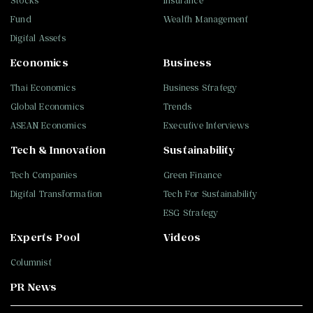
Stocks
Insurance
Fund
Wealth Management
Digital Assets
Economics
Business
Thai Economics
Business Strategy
Global Economics
Trends
ASEAN Economics
Executive Interviews
Tech & Innovation
Sustainability
Tech Companies
Green Finance
Digital Transformation
Tech For Sustainability
ESG Strategy
Experts Pool
Videos
Columnist
PR News