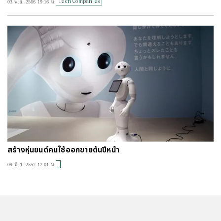
Tech Companies
03 พ.ย. 2566 19:16 น.
#
ไทยลีก
#
เจลีก
#
โปรแกรมฟุตบอล
#
ตารางคะแนนพรีเมียร์ลีก
#
ข่าวลิเวอร์พูล
#
โควิด-19
สร้างหุ่นยนต์คนใช้ออกขายต้นปีหน้า
09 มิ.ย. 2557 12:01 น.