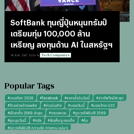
SoftBank ทุนญี่ปุ่นหนุนทรัมป์
เตรียมทุ่ม 100,000 ล้าน
เหรียญ ลงทุนด้าน AI ในสหรัฐฯ
Tech Companies
18 ธ.ค. 2567 12:55 น.
Popular Tags
#
บอลโลก 2026
#
facebook
#
ราคาน้ำมันวันนี้
#
ข่าวไฟไหม้ล่าสุด
#
ไทยช่วยไทยพลัส
#
ข่าวบันเทิง
#
บอลวันนี้
#
บอลไทย U23
#
เลือกตั้ง 2569 ล่าสุด
#
ตรวจหวย
#
ดูดวงไพ่ยิปซี 2569
#
ชุมนุมวันนี้
#
Ads
#
ฝันเห็นงู เลขเด็ด
#
หุ้น
#
ดูดวงไพ่ยิปซี ความรัก การงาน แม่นๆ