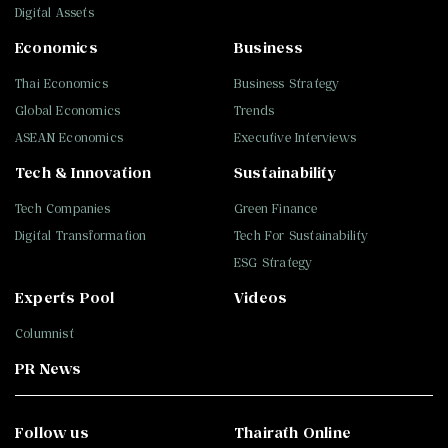
Digital Assets
Economics
Business
Thai Economics
Business Strategy
Global Economics
Trends
ASEAN Economics
Executive Interviews
Tech & Innovation
Sustainability
Tech Companies
Green Finance
Digital Transformation
Tech For Sustainability
ESG Strategy
Experts Pool
Videos
Columnist
PR News
Follow us
Thairath Online