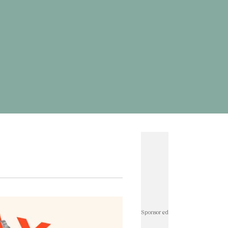
ดพระพิฆเนศ
#
ผลบอลสด
#
แคปชั่นน่ารัก
ั่นกวนๆ
#
ทำนายฝัน
#
เกมออนไลน์ เล่นกับเพื่อน
าษาอังกฤษเป็นไทย
#
แผนที่
#
อักษรพิเศษ
ทองทองย้อนหลัง
#
ราคาทองวันนี้
#
ราคาทองคํา
rath Money
#
บอลโลก
#
โปรแกรมบอลโลก
์ไอจี
#
ตรวจสอบบัตรสวัสดิการแห่งรัฐ
#
แคปชั่น
่นเด็ด
#
แคปชั่นอ่อย
#
แผนที่ประเทศไทย
ั่นภาษาอังกฤษ
#
คำคมความรัก
วดมนต์ก่อนนอน
#
ฟุตบอลทีมชาติไทย
าติไทย u23
#
ราคาน้ำมันวันนี้
#
เอฟเอคัพ
บาวคัพ
#
ฟุตบอลหญิงทีมชาติไทย
#
wellness
r Thailand : Life
#
คนละครึ่ง
็นเชียล Rewrite Her Life
#
นิวคาสเซิล
#
อาร์เซนอล
ร์พูล
#
เลสเตอร์
#
เวสต์แฮม
#
เชลซี
#
สเปอร์ส
ีฬาวันนี้
#
แมนซิตี้
#
พรีเมียร์ลีกล่าสุด
#
พรีเมียร์ลีก
ดเจ้าแม่กวนอิม
#
ประกันสังคม
#
ดูดวงรายวัน
ู
#
คําคมชีวิต
#
ลงทะเบียนฉีดวัคซีน
#
บอลไทย
Sponsored
ลย์บอลหญิงทีมชาติไทย
#
บัตรสวัสดิการแห่งรัฐ