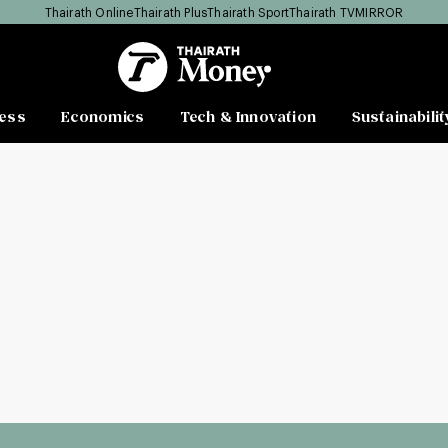
Thairath Online
Thairath Plus
Thairath Sport
Thairath TV
MIRROR
ess
Economics
Tech & Innovation
Sustainabilit