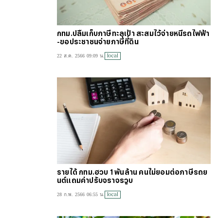
กทม.ปลื้มเก็บภาษีทะลุเป้า สะสมไว้จ่ายหนี้รถไฟฟ้า
-ขอประชาชนจ่ายภาษีที่ดิน
local
22 ส.ค. 2566 09:09 น.
รายได้ กทม.ฮวบ 1 พันล้าน คนไม่ยอมต่อภาษีรถย
นต์แถมค่าปรับจราจรวูบ
local
28 ก.พ. 2566 06:55 น.