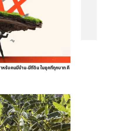
คนจน
#
ไทยลีก
#
เจลีก
#
โปรแกรมฟุตบอล
งคะแนนพรีเมียร์ลีก
#
ข่าวลิเวอร์พูล
#
โควิด-19
หรับคนมีบ้าน-มีที่ดิน ในยุคที่ทุกบาท คื