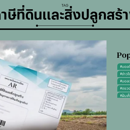
TAG
าษีที่ดินและสิ่งปลูกสร้
Pop
#
บอล
#
ข่าวไ
#
บอลวั
#
ตรว
#
ฝันเห
#
ดูดว
#
"บุญ
#
ทรงผ
#
คาถา