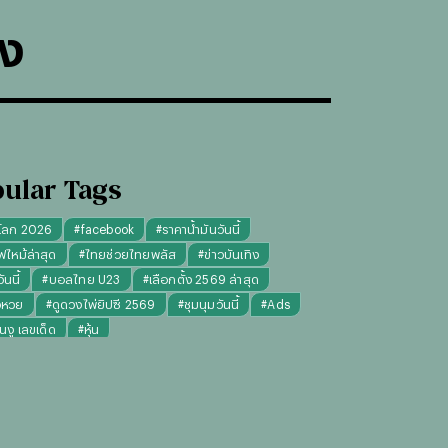
าง
ular Tags
โลก 2026
#
facebook
#
ราคาน้ำมันวันนี้
ฟไหม้ล่าสุด
#
ไทยช่วยไทยพลัส
#
ข่าวบันเทิง
นนี้
#
บอลไทย U23
#
เลือกตั้ง 2569 ล่าสุด
จหวย
#
ดูดวงไพ่ยิปซี 2569
#
ชุมนุมวันนี้
#
Ads
็นงู เลขเด็ด
#
หุ้น
งไพ่ยิปซี ความรัก การงาน แม่นๆ
ทันใจ" รับฝากไหว้ ตักบาตร ถวายสังฆทาน
#
ปีชง 2569
มผู้หญิง
#
ทรงผมชาย
#
วันธงชัย
#
พรรคประชาชน
เงินล้าน 9 จบ
#
ราคาทองรูปพรรณวันนี้