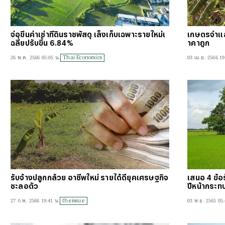
จ่อขึ้นค่าเช่าที่ดินราชพัสดุ เล็งเก็บเฉพาะรายใหม่เ
เกษตรจำแลงพ
ฉลี่ยปรับขึ้น 6.84%
าคาถูก
Thai Economics
26 พ.ค. 2566 05:05 น.
03 เม.ย. 2566 19
รับจ้างปลูกกล้วย อาชีพใหม่ รายได้ดียุคเศรษฐกิจ
เสนอ 4 ข้อร
ชะลอตัว
ปีหน้ากระทบ
theissue
27 ก.พ. 2566 19:41 น.
03 พ.ย. 2565 05: