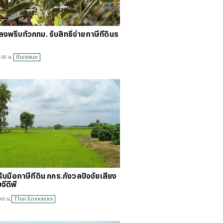
รึบทั่วกทม. รับสิทธิ์จ่ายภาษีที่ดินร
theissue
:06 น.
ับมือภาษีที่ดิน กกร.กังวลปัจจัยเสี่ยง
จีดีพี
Thai Economics
48 น.