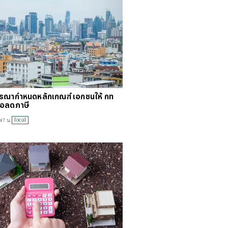
จารณากำหนดหลักเกณฑ์ เอกชนให้ กท
พื่อลดภาษี
local
47 น.