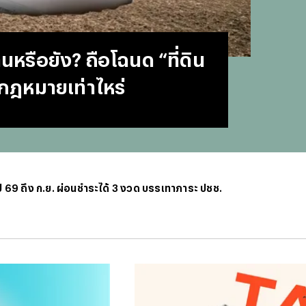
#
บทสว
#
แคปช
#
แปลภ
นหรือยัง? ถือโฉนด “ที่ดิน
#
ราคา
#
Thai
ามกฎหมายเท่าไหร่
#
ฟอนต
#
แคปชั
#
แคปช
#
บทส
#
ทีมช
#
คารา
ปี 69 ถึง ก.ย. ผ่อนชำระได้ 3 งวด บรรเทาภาระ ปชช.
#
Mirro
#
พรูเด
#
ลิเวอ
#
ข่าวก
#
บทสว
#
แมนย
#
วอลเ