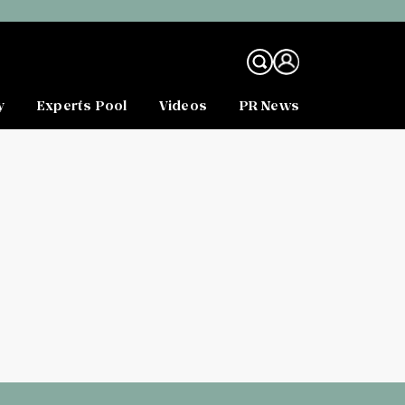
y
Experts Pool
Videos
PR News