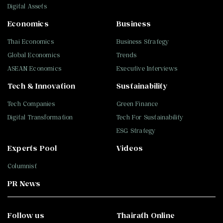
Digital Assets
Economics
Business
Thai Economics
Business Strategy
Global Economics
Trends
ASEAN Economics
Executive Interviews
Tech & Innovation
Sustainability
Tech Companies
Green Finance
Digital Transformation
Tech For Sustainability
ESG Strategy
Experts Pool
Videos
Columnist
PR News
Follow us
Thairath Online