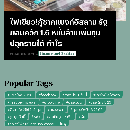
ไฟเขียว!กู้ซากแบงก์อิสลาม รัฐ
ยอมควัก 1.6 หมื่นล้านเพิ่มทุน
ปลุกรายได้-กำไร
Finance and Banking
05 ก.ย. 2561 10:01 น.
Popular Tags
#
บอลโลก 2026
#
facebook
#
ราคาน้ำมันวันนี้
#
ข่าวไฟไหม้ล่าสุด
#
ไทยช่วยไทยพลัส
#
ข่าวบันเทิง
#
บอลวันนี้
#
บอลไทย U23
#
เลือกตั้ง 2569 ล่าสุด
#
ตรวจหวย
#
ดูดวงไพ่ยิปซี 2569
#
ชุมนุมวันนี้
#
Ads
#
ฝันเห็นงู เลขเด็ด
#
หุ้น
#
ดูดวงไพ่ยิปซี ความรัก การงาน แม่นๆ