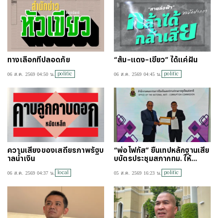
ทางเลือกที่ปลอดภัย
“ส้ม–แดง–เขียว” ได้แค่ฝัน
politic
politic
06 ส.ค. 2569 04:50 น.
06 ส.ค. 2569 04:45 น.
ความเสี่ยงของเสถียรภาพรัฐบ
“พ่อโฟกัส” ยื่นเทปหลักฐานเสีย
าลน้ำเงิน
บบัตรประชุมสภากทม. ให้
ป.ป.ช. สอบสก.พรรคประชาชน
local
politic
06 ส.ค. 2569 04:37 น.
05 ส.ค. 2569 16:23 น.
แล้ว