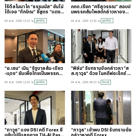
ไร้ดีลโมนาโก “ธรรมนัส” ยันไม่
กกต.เรียก “ศรีสุวรรณ” สอบป
ได้เจอ “ทักษิณ” ชี้สูตร “แดง-เ
มพรรคส้มโพสต์กล่าวหาองคม
ขียว-ส้ม” แค่ข่าวลวง
นตรี-รัฐบาล กระทำการมิบังคว
politic
politic
04 ส.ค. 2569 13:51 น.
04 ส.ค. 2569 13:20 น.
ร
“อ.เชน” เมิน “รัฐบาลส้ม-เขียว
"ฟิล์ม" รับทราบข้อกล่าวหา "ส
-แดง” ยันเพื่อไทยเป็นพรรคร่ว
ส.ภาวุธ" ด้วย ในคดีฟอเร็กซ์ ปั
มที่เข้มแข็ง
ดเกี่ยวฉ้อโกง
politic
local
04 ส.ค. 2569 12:01 น.
04 ส.ค. 2569 08:53 น.
“ภาวุธ” แจง DSI คดี Forex ยื
“ภาวุธ” เข้าพบ DSI รับทราบข้อ
นยันไม่มีแลกอวย TH-AI Pass
กล่าวหาคดี Forex