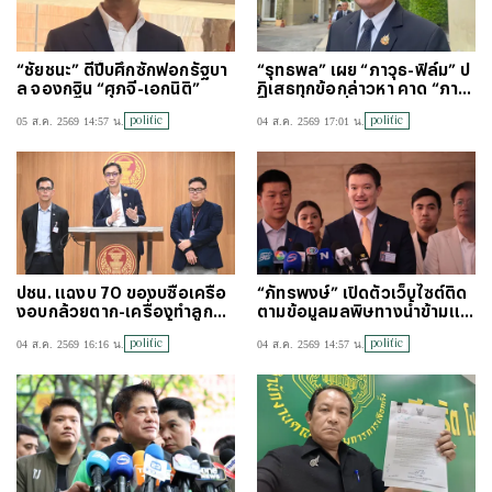
“ชัยชนะ” ตีปี๊บศึกซักฟอกรัฐบา
“รุทธพล” เผย “ภาวุธ-ฟิล์ม” ป
ล จองกฐิน “ศุภจี-เอกนิติ”
ฏิเสธทุกข้อกล่าวหา คาด “ภาวุ
ธ” จ่อแจงเพิ่มหลังพบเส้นเงินเ
politic
politic
05 ส.ค. 2569 14:57 น.
04 ส.ค. 2569 17:01 น.
พิ่ม 33 ล้าน
ปชน. แฉงบ 70 ของบซื้อเครื่อ
“ภัทรพงษ์” เปิดตัวเว็บไซต์ติด
งอบกล้วยตาก-เครื่องทำลูกชิ้น
ตามข้อมูลมลพิษทางน้ำข้ามแด
-รองปลัดมท. ตบโต๊ะชี้หน้า
น ไม่ใช้งบสักบาท บอกรัฐเอาข้อ
politic
politic
04 ส.ค. 2569 16:16 น.
04 ส.ค. 2569 14:57 น.
มูลไปใช้ได้