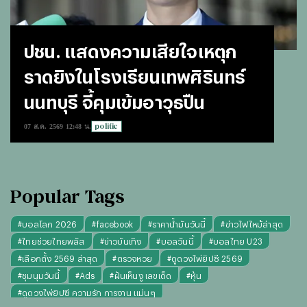
ปชน. แสดงความเสียใจเหตุก
ราดยิงในโรงเรียนเทพศิรินทร์
นนทบุรี จี้คุมเข้มอาวุธปืน
politic
07 ส.ค. 2569 12:48 น.
Popular Tags
#
บอลโลก 2026
#
facebook
#
ราคาน้ำมันวันนี้
#
ข่าวไฟไหม้ล่าสุด
#
ไทยช่วยไทยพลัส
#
ข่าวบันเทิง
#
บอลวันนี้
#
บอลไทย U23
#
เลือกตั้ง 2569 ล่าสุด
#
ตรวจหวย
#
ดูดวงไพ่ยิปซี 2569
#
ชุมนุมวันนี้
#
Ads
#
ฝันเห็นงู เลขเด็ด
#
หุ้น
#
ดูดวงไพ่ยิปซี ความรัก การงาน แม่นๆ