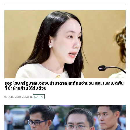
#
ไทยลีก
#
เจลีก
#
โปรแกรมฟุตบอล
#
ตารางคะแนนพรีเมียร์ลีก
#
ข่าวลิเวอร์พูล
#
โควิด-19
รองโฆษกรัฐบาลแจงงบน้ำบาดาล สะท้อนจำนวน สส. และเขตพื้น
ที่ ย้ำฝ่ายค้านได้รับด้วย
politic
06 ส.ค. 2569 21:28 น.