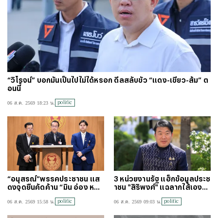
“วิโรจน์” บอกมันเป็นไปไม่ได้หรอก ดีลสลับขั้ว “แดง-เขียว-ส้ม” ต
อนนี้
politic
06 ส.ค. 2569 18:23 น.
“อนุสรณ์”พรรคประชาชน แส
3 หน่วยงานรัฐ แฮ็กข้อมูลประช
ดงจุดยืนคัดค้าน “มิน อ่อง หล่า
าชน "สิริพงศ์" แฉลากไส้เอง
ย” เยือนประเทศไทย
"หนู" กอด "หนิม" สยบลือ
politic
politic
06 ส.ค. 2569 15:58 น.
06 ส.ค. 2569 09:03 น.