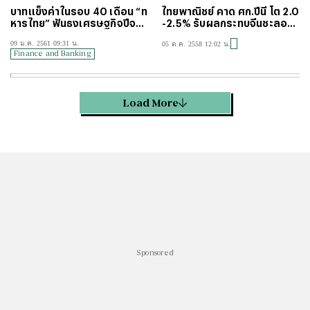
บาทแข็งค่าในรอบ 40 เดือน “ท
ไทยพาณิชย์ คาด ศก.ปีนี้ โต 2.0
หารไทย” ฟันธงเศรษฐกิจปีจอโ
-2.5% รับผลกระทบจีนชะลอล
ต 4.2%
งทุน
09 ม.ค. 2561 09:31 น.
05 ต.ค. 2558 12:02 น.
Finance and Banking
Load More
Sponsored