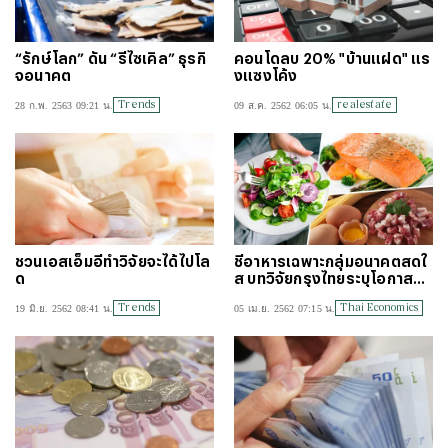
“รักษ์โลก” ดัน “รีไซเคิล” ธุรกิ
คอนโดลบ 20% "บ้านแฝด" แร
จอนาคต
งแซงโค้ง
Trends
realestate
28 ก.พ. 2563 09:21 น.
09 ส.ค. 2562 06:05 น.
ชวนเอสเอ็มอีทำวิจัยจะได้ไปโล
ชี้อาหารเฉพาะกลุ่มอนาคตสดใ
ด
ส บทวิจัยกรุงไทยระบุโอกาสทอ
งของเอสเอ็มอี
Trends
Thai Economics
19 มิ.ย. 2562 08:41 น.
05 เม.ย. 2562 07:15 น.