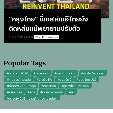
“กรุงไทย” ชี้เอสเอ็มอีไทยยัง
ติดหล่มแม้พยายามปรับตัว
Thai Economics
04 ก.พ. 2569 06:55 น.
Popular Tags
#
บอลโลก 2026
#
facebook
#
ราคาน้ำมันวันนี้
#
ข่าวไฟไหม้ล่าสุด
#
ไทยช่วยไทยพลัส
#
ข่าวบันเทิง
#
บอลวันนี้
#
บอลไทย U23
#
เลือกตั้ง 2569 ล่าสุด
#
ตรวจหวย
#
ดูดวงไพ่ยิปซี 2569
#
ชุมนุมวันนี้
#
Ads
#
ฝันเห็นงู เลขเด็ด
#
หุ้น
#
ดูดวงไพ่ยิปซี ความรัก การงาน แม่นๆ
#
"บุญทันใจ" รับฝากไหว้ ตักบาตร ถวายสังฆทาน
#
ปีชง 2569
#
ทรงผมผู้หญิง
#
ทรงผมชาย
#
วันธงชัย
#
พรรคประชาชน