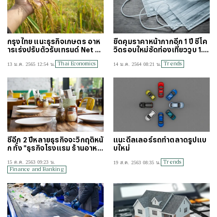
กรุงไทย แนะธุรกิจเกษตร อาห
ยืดคุมราคาหน้ากากอีก 1 ปี ชี้โค
ารเร่งปรับตัวรับเทรนด์ Net Z
วิดรอบใหม่ซัดท่องเที่ยววูบ 1.5
ero Emission
แสนล้าน
Thai Economics
Trends
13 ม.ค. 2565 12:54 น.
14 ม.ค. 2564 08:21 น.
ชี้อีก 2 ปีหลายธุรกิจจะวิกฤติหนั
แนะดีลเลอร์รถทำตลาดรูปแบ
ก ทั้ง "ธุรกิจโรงแรม ร้านอาหา
บใหม่
ร อสังหาริมทรัพย์"
Trends
15 ต.ค. 2563 09:23 น.
19 ส.ค. 2563 08:35 น.
Finance and Banking