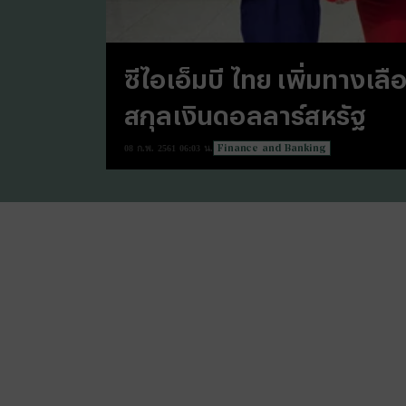
ซีไอเอ็มบี ไทย เพิ่มทางเ
สกุลเงินดอลลาร์สหรัฐ
Finance and Banking
08 ก.พ. 2561 06:03 น.