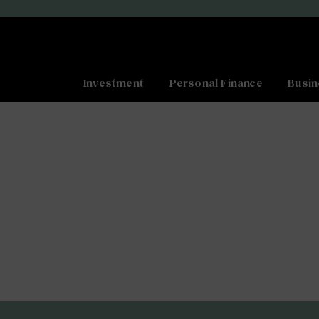
Investment
Personal Finance
Busin