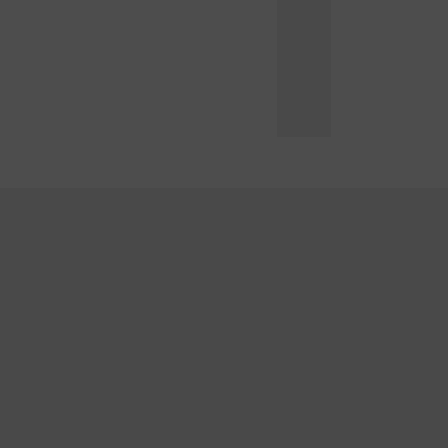
คนจน
#
ไทยลีก
#
เจลีก
#
โปรแกรมฟุตบอล
งคะแนนพรีเมียร์ลีก
#
ข่าวลิเวอร์พูล
#
โควิด-19