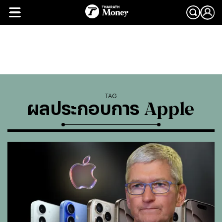
TAG
ผลประกอบการ Apple