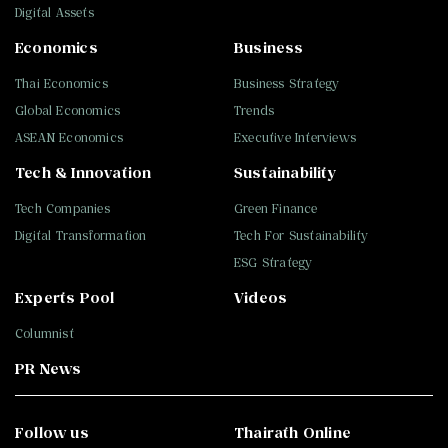
Digital Assets
Economics
Business
Thai Economics
Business Strategy
Global Economics
Trends
ASEAN Economics
Executive Interviews
Tech & Innovation
Sustainability
Tech Companies
Green Finance
Digital Transformation
Tech For Sustainability
ESG Strategy
Experts Pool
Videos
Columnist
PR News
Follow us
Thairath Online