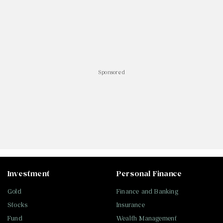
#
ไทยลีก
#
เจลีก
#
โปรแกรมฟุตบอล
#
ตารางคะแนนพรีเมียร์ลีก
#
ข่าวลิเวอร์พูล
#
โควิด-19
Sponsored
Investment
Personal Finance
Gold
Finance and Banking
Stocks
Insurance
Fund
Wealth Management