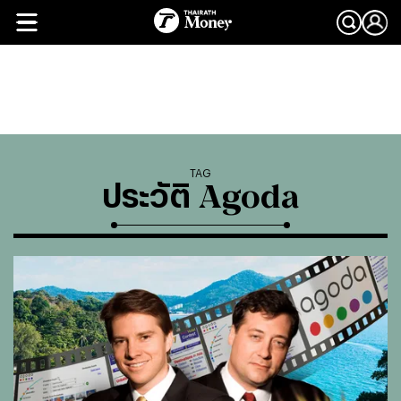
TAG
ประวัติ Agoda