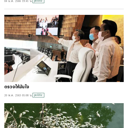
politic
04 ม.ค. 2566 19:41 น.
#
ไทยลีก
#
เจลีก
#
โปรแกรมฟุตบอล
#
ตารางคะแนนพรีเมียร์ลีก
#
ข่าวลิเวอร์พูล
#
โควิด-19
ตรวจให้มั่นใจ
politic
20 พ.ค. 2563 05:08 น.