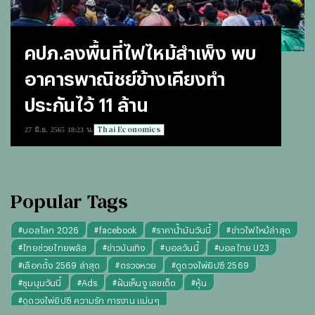
คปภ.ลงพื้นที่ไฟไหม้สำเพ็ง พบ
อาคารพาณิชย์ข้างเคียงทำ
ประกันไว้ 11 ล้าน
Thai Economics
27 มิ.ย. 2565 18:23 น.
Popular Tags
#
บอลโลก 2026
#
facebook
#
ราคาน้ำมันวันนี้
#
ข่าวไฟไหม้ล่าสุด
#
ไทยช่วยไทยพลัส
#
ข่าวบันเทิง
#
บอลวันนี้
#
บอลไทย U23
#
เลือกตั้ง 2569 ล่าสุด
#
ตรวจหวย
#
ดูดวงไพ่ยิปซี 2569
#
ชุมนุมวันนี้
#
Ads
#
ฝันเห็นงู เลขเด็ด
#
หุ้น
#
ดูดวงไพ่ยิปซี ความรัก การงาน แม่นๆ