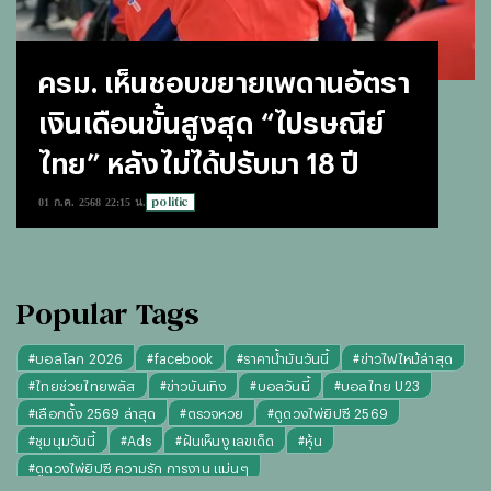
ครม. เห็นชอบขยายเพดานอัตรา
เงินเดือนขั้นสูงสุด “ไปรษณีย์
ไทย” หลังไม่ได้ปรับมา 18 ปี
politic
01 ก.ค. 2568 22:15 น.
Popular Tags
#
บอลโลก 2026
#
facebook
#
ราคาน้ำมันวันนี้
#
ข่าวไฟไหม้ล่าสุด
#
ไทยช่วยไทยพลัส
#
ข่าวบันเทิง
#
บอลวันนี้
#
บอลไทย U23
#
เลือกตั้ง 2569 ล่าสุด
#
ตรวจหวย
#
ดูดวงไพ่ยิปซี 2569
#
ชุมนุมวันนี้
#
Ads
#
ฝันเห็นงู เลขเด็ด
#
หุ้น
#
ดูดวงไพ่ยิปซี ความรัก การงาน แม่นๆ