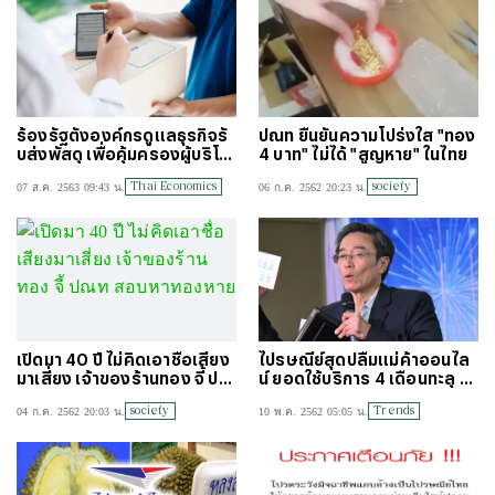
ร้องรัฐตั้งองค์กรดูแลธุรกิจรั
ปณท ยืนยันความโปร่งใส "ทอง
บส่งพัสดุ เพื่อคุ้มครองผู้บริโภ
4 บาท" ไม่ได้ "สูญหาย" ในไทย
ค-แข่งขันเป็นธรรม
Thai Economics
society
07 ส.ค. 2563 09:43 น.
06 ก.ค. 2562 20:23 น.
เปิดมา 40 ปี ไม่คิดเอาชื่อเสียง
ไปรษณีย์สุดปลื้มแม่ค้าออนไล
มาเสี่ยง เจ้าของร้านทอง จี้ ปณ
น์ ยอดใช้บริการ 4 เดือนทะลุ 1
ท สอบหาทองหาย
ล้าน
society
Trends
04 ก.ค. 2562 20:03 น.
10 พ.ค. 2562 05:05 น.