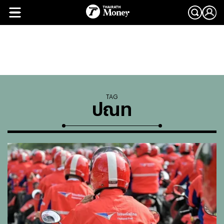
TAG
ปณท