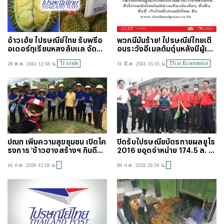
อ้าวเฮ้ย ไปรษณีย์ไทย รับพรีอ
พวกนี้มันร้าย! ไปรษณีย์ไทยเตื
อเดอร์ทุเรียนหลงลับแล จัดส่ง
อนระวังอีเมลต้มตุ๋นหลังมีผู้เสี
ถึงหน้าบ้าน
ยท่าแล้ว
Trends
Thai Economics
28 พ.ค. 2561 12:50 น.
31 มี.ค. 2561 15:15 น.
ปณท เพิ่มความสุขชุมชน เปิดโค
ปิดรับไปรษณียบัตรทายผลยูโร
รงการ 'ข้าวฮางสร้างฯ กินดีอยู่
2016 ยอดจำหน่าย 174.5 ล. ทุ
ดี'
บสถิติครั้งก่อน
16 ก.ค. 2559 12:18 น.
09 ก.ค. 2559 23:59 น.