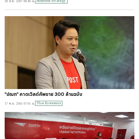
Business Strategy
18 ส.ค. 2567 00:40 น.
#
ไทยลีก
#
เจลีก
#
โปรแกรมฟุตบอล
#
ตารางคะแนนพรีเมียร์ลีก
#
ข่าวลิเวอร์พูล
#
โควิด-19
"ปณท" คาดเวิลด์คัพขาย 300 ล้านฉบับ
Thai Economics
17 พ.ย. 2565 07:01 น.