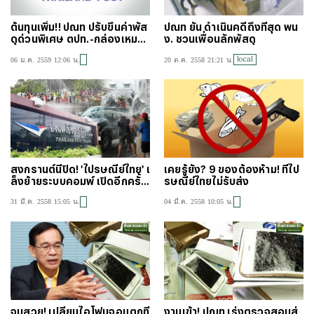
ต้นทุนเพิ่ม!! ปณท ปรับขึ้นค่าพัส
ปณท ยัน ดำเนินคดีถึงที่สุด พน
ดุด่วนพิเศษ ตปท.-กล่องเหมาจ่
ง. ชวนเพื่อนลักพัสดุ
าย
local
06 ม.ค. 2559 12:06 น.
20 ต.ค. 2558 21:21 น.
สงกรานต์นี้ปิด! 'ไปรษณีย์ไทย' เ
เคยรู้ยัง? 9 ของต้องห้าม! ที่ไป
ล็งย้ายระบบคอมพ์ เปิดอีกครั้ง
รษณีย์ไทยไม่รับส่ง
16 เม.ย.
31 มี.ค. 2558 15:05 น.
04 มี.ค. 2558 10:05 น.
จบสวย! เปลี่ยนไอโฟนจอแตกที่
งานเข้า! ปณท เร่งตรวจสอบส่