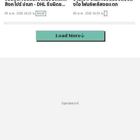
สิงคโปร์ ปณท - DHL รับผิดชอ
งไอโฟน6พลัสจอแตก
บร่วมกัน
local
09 ม.ค. 2558 14:23 น.
08 ม.ค. 2558 16:24 น.
Load More
Sponsored