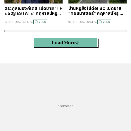
ตระกูลณรงค์เดช เปิดขาย "TH
บ้านหรูยังไปต่อ! SC เปิดขาย
E 528 ESTATE" คฤหาสน์หรูสู
“คอนนาเซอร์” คฤหาสน์หรู ทำเ
ง 7 ชั้นใจกลางสุขุมวิท ราคาเริ่
ลพัฒนาการ เจาะทายาทคนรวย
Trends
Trends
16 ต.ค. 2567 13:45 น.
03 ต.ค. 2567 20:51 น.
ม 880 ล้าน จอด
ราคาเริ่ม 80 ล้าน
Load More
Sponsored