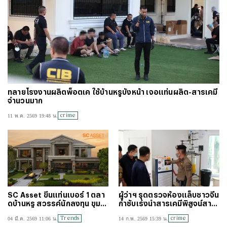
ทลายโรงงานผลิตพ็อตเค ใช้บ้านหรูบังหน้า เจอแท่นผลิต-สารเคมี
จำนวนมาก
crime
11 พ.ค. 2569 19:48 น.
SC Asset ขึ้นแท่นเบอร์ 1 ตลา
ผู้ว่าฯ รุดตรวจห้องแล็บชาวจีน
ดบ้านหรู สวรรค์นักลงทุน ขุมท
กำชับเร่งนำสารเคมีพิสูจน์สารเ
รัพย์เศรษฐีใหม่ สวนกระแสเศ
สพติด คาดรู้ผล 1-2 วัน
Trends
crime
04 มี.ค. 2569 11:06 น.
14 ก.พ. 2569 15:39 น.
รษฐกิจติดหล่ม