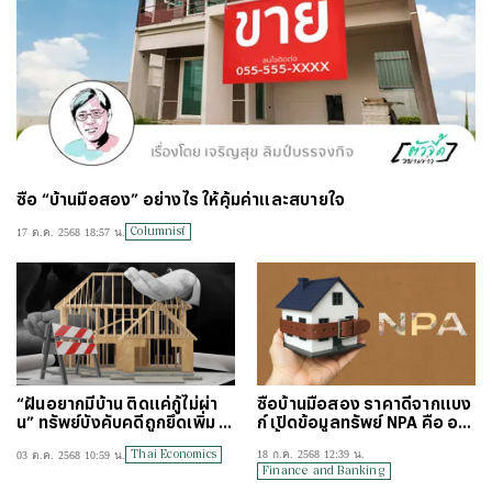
ซื้อ “บ้านมือสอง” อย่างไร ให้คุ้มค่าและสบายใจ
Columnist
17 ต.ค. 2568 18:57 น.
“ฝันอยากมีบ้าน ติดแค่กู้ไม่ผ่า
ซื้อบ้านมือสอง ราคาดีจากแบง
น” ทรัพย์บังคับคดีถูกยึดเพิ่ม 2
ก์ เปิดข้อมูลทรัพย์ NPA คือ อะไ
00% บ้านใหม่ต้องผ่อนกับโคร
ร ซื้อแล้วคุ้มจริงไหม?
Thai Economics
18 ก.ค. 2568 12:39 น.
03 ต.ค. 2568 10:59 น.
งการ
Finance and Banking