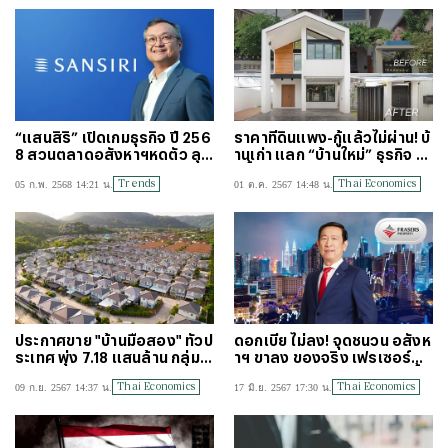
“แสนสิริ” เปิดเกมธุรกิจ ปี 256
ราคาที่ดินแพง-กู้แล้วไม่ผ่าน! บ้
8 สวนตลาดอสังหาฯหดตัว ลุย
านเก่า แลก “บ้านใหม่” ธุรกิจ รั
โครงการพรีเมียม สูงสุดในรอ
บซื้อบ้าน-คอนโด รีโนเวทขายต่
Trends
Thai Economics
05 ก.พ. 2568 14:21 น.
01 ต.ค. 2567 14:48 น.
บ 40 ปี
อ มาแรง
ประกาศขาย "บ้านมือสอง" ทั่วป
ดอกเบี้ย ไม่ลง! จุดชนวน อสังห
ระเทศ พุ่ง 7.18 แสนล้าน กลุ่มบ้
าฯ ขาลง ของจริง เฟรเซอร์สฯ
านหรูราคา 10 ล้านอัพ เร่งตัว ใ
ประเมินอีก 2 ปี “ตลาดบ้าน” ฟื้น
Thai Economics
Thai Economics
09 ก.ย. 2567 14:37 น.
17 มิ.ย. 2567 17:30 น.
นกทม.