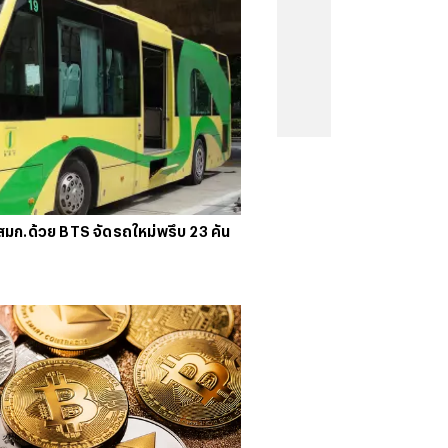
คนจน
#
ไทยลีก
#
เจลีก
#
โปรแกรมฟุตบอล
งคะแนนพรีเมียร์ลีก
#
ข่าวลิเวอร์พูล
#
โควิด-19
ขสมก.ด้วย BTS จัดรถใหม่พรึบ 23 คัน