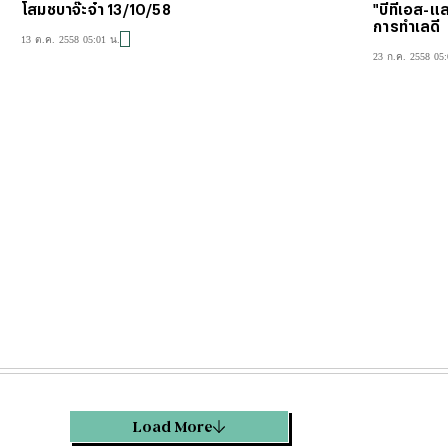
โสมชบาจ๊ะจ๋า 13/10/58
"บีทีเอส-แส
การทำเลดี
13 ต.ค. 2558 05:01 น.
23 ก.ค. 2558 05:
Load More