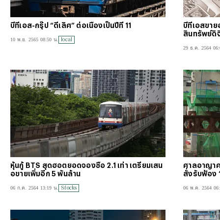
บีทีเอส-กรุ๊ป “ดีเลิศ” ต่อเนื่องเป็นปีที่ 11
บีทีเอสขายอ
สินทรัพย์ดิจ
local
10 พ.ย. 2565 08:50 น.
29 ธ.ค. 2564 06:
หุ้นกู้ BTS สุดฮอตยอดจองซื้อ 2.1 เท่า เตรียมเสน
ศาลอาญาคด
อขายเพิ่มอีก 5 พันล้าน
สั่งรับฟ้อง
Stocks
06 ก.ค. 2564 13:19 น.
06 พ.ค. 2564 06