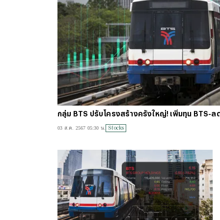
กลุ่ม BTS ปรับโครงสร้างครั้งใหญ่! เพิ่มทุน BTS-ล
Stocks
03 ส.ค. 2567 05:30 น.