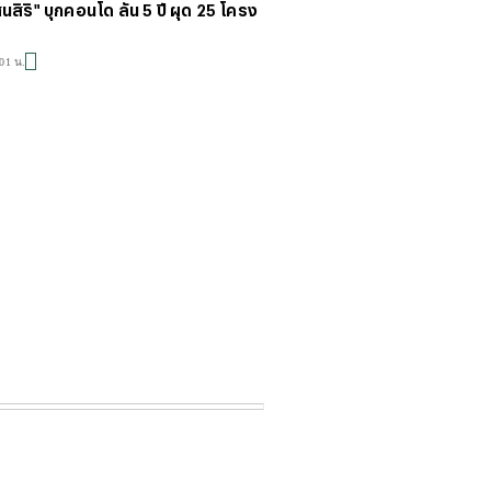
นสิริ" บุกคอนโด ลั่น 5 ปี ผุด 25 โครง
01 น.