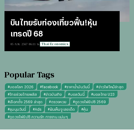
บินไทยรับท่องเที่ยวฟื้น!หุ้น
เทรดปี 68
Thai Economics
05 ก.พ. 2567 06:11 น.
Popular Tags
#
บอลโลก 2026
#
facebook
#
ราคาน้ำมันวันนี้
#
ข่าวไฟไหม้ล่าสุด
#
ไทยช่วยไทยพลัส
#
ข่าวบันเทิง
#
บอลวันนี้
#
บอลไทย U23
#
เลือกตั้ง 2569 ล่าสุด
#
ตรวจหวย
#
ดูดวงไพ่ยิปซี 2569
#
ชุมนุมวันนี้
#
Ads
#
ฝันเห็นงู เลขเด็ด
#
หุ้น
#
ดูดวงไพ่ยิปซี ความรัก การงาน แม่นๆ
#
"บุญทันใจ" รับฝากไหว้ ตักบาตร ถวายสังฆทาน
#
ปีชง 2569
#
ทรงผมผู้หญิง
#
ทรงผมชาย
#
วันธงชัย
#
พรรคประชาชน