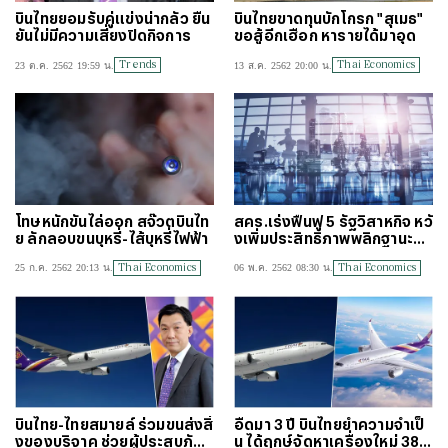
บินไทยยอมรับคู่แข่งน่ากลัว ยืน
บินไทยขาดทุนบักโกรก "สุเมธ"
ยันไม่มีความเสี่ยงปิดกิจการ
ขอสู้อีกเฮือก หารายได้มาอุด
Trends
Thai Economics
23 ต.ค. 2562 19:59 น.
13 ส.ค. 2562 20:00 น.
โทษหนักขั้นไล่ออก สจ๊วตบินไท
สคร.เร่งฟื้นฟู 5 รัฐวิสาหกิจ หวั
ย ลักลอบขนบุหรี่-ไส้บุหรี่ไฟฟ้า
งเพิ่มประสิทธิภาพพลิกฐานะกลั
บมาแข็งแกร่ง
Thai Economics
Thai Economics
25 ก.ค. 2562 20:13 น.
06 พ.ค. 2562 08:30 น.
บินไทย-ไทยสมายล์ ร่วมขนส่งสิ่
อืดมา 3 ปี บินไทยย้ำความจำเป็
งของบริจาค ช่วยผู้ประสบภัยพ
น ได้ฤกษ์จัดหาเครื่องใหม่ 38