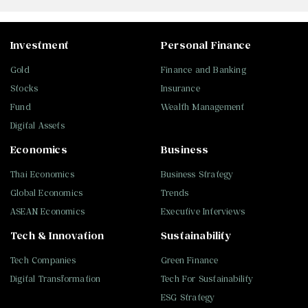
Investment
Personal Finance
Gold
Finance and Banking
Stocks
Insurance
Fund
Wealth Management
Digital Assets
Economics
Business
Thai Economics
Business Strategy
Global Economics
Trends
ASEAN Economics
Executive Interviews
Tech & Innovation
Sustainability
Tech Companies
Green Finance
Digital Transformation
Tech For Sustainability
ESG Strategy