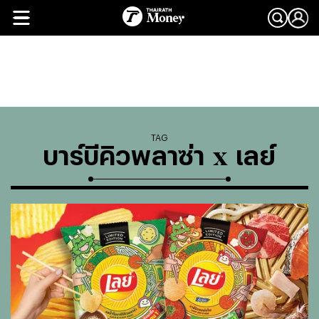
TAG
บาร์บีคิวพลาซ่า x เลย์