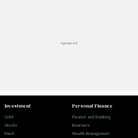
#
ไทยลีก
#
เจลีก
#
โปรแกรมฟุตบอล
#
ตารางคะแนนพรีเมียร์ลีก
#
ข่าวลิเวอร์พูล
#
โควิด-19
Sponsored
Investment
Personal Finance
Gold
Finance and Banking
Stocks
Insurance
Fund
Wealth Management