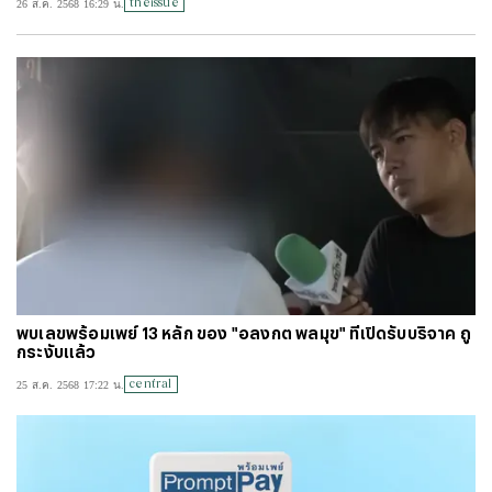
theissue
26 ส.ค. 2568 16:29 น.
#
ไทยลีก
#
เจลีก
#
โปรแกรมฟุตบอล
#
ตารางคะแนนพรีเมียร์ลีก
#
ข่าวลิเวอร์พูล
#
โควิด-19
พบเลขพร้อมเพย์ 13 หลัก ของ "อลงกต พลมุข" ที่เปิดรับบริจาค ถู
กระงับแล้ว
central
25 ส.ค. 2568 17:22 น.