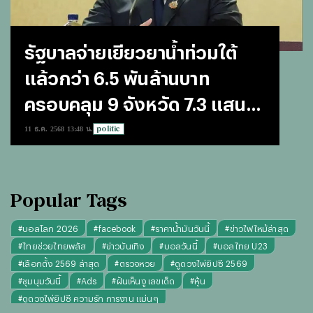
รัฐบาลจ่ายเยียวยาน้ำท่วมใต้
แล้วกว่า 6.5 พันล้านบาท
ครอบคลุม 9 จังหวัด 7.3 แสน
ครัวเรือน
politic
11 ธ.ค. 2568 13:48 น.
Popular Tags
#
บอลโลก 2026
#
facebook
#
ราคาน้ำมันวันนี้
#
ข่าวไฟไหม้ล่าสุด
#
ไทยช่วยไทยพลัส
#
ข่าวบันเทิง
#
บอลวันนี้
#
บอลไทย U23
#
เลือกตั้ง 2569 ล่าสุด
#
ตรวจหวย
#
ดูดวงไพ่ยิปซี 2569
#
ชุมนุมวันนี้
#
Ads
#
ฝันเห็นงู เลขเด็ด
#
หุ้น
#
ดูดวงไพ่ยิปซี ความรัก การงาน แม่นๆ