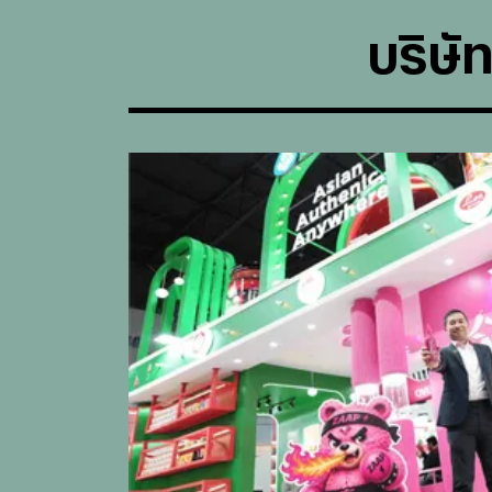
บริษั