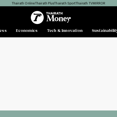
Thairath Online
Thairath Plus
Thairath Sport
Thairath TV
MIRROR
ess
Economics
Tech & Innovation
Sustainabilit