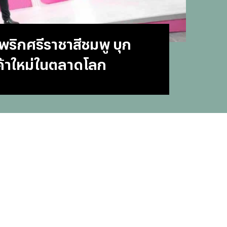
#
บทสว
#
แคปช
#
แปลภ
พริกศรีราชาสีชมพู บุก
#
ราคา
#
Thai
ค้าใหม่ในตลาดโลก
#
ฟอนต
#
แคปชั
#
แคปช
#
บทส
#
ทีมช
#
คารา
#
Mirro
#
พรูเด
#
ลิเวอ
#
ข่าวก
#
บทสว
#
แมนย
#
วอลเ