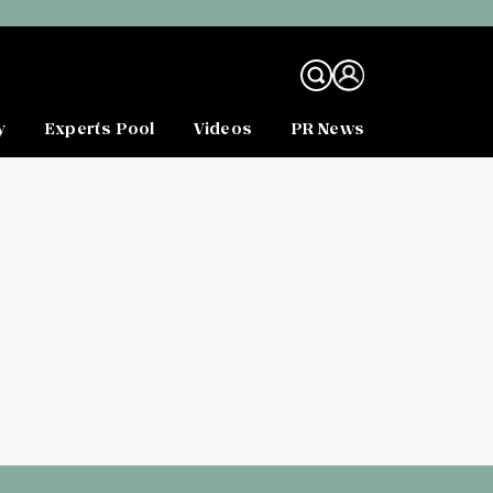
y
Experts Pool
Videos
PR News