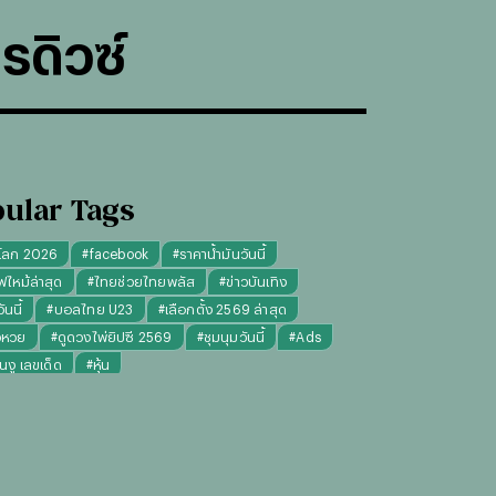
รดิวซ์
ular Tags
โลก 2026
#
facebook
#
ราคาน้ำมันวันนี้
ฟไหม้ล่าสุด
#
ไทยช่วยไทยพลัส
#
ข่าวบันเทิง
นนี้
#
บอลไทย U23
#
เลือกตั้ง 2569 ล่าสุด
จหวย
#
ดูดวงไพ่ยิปซี 2569
#
ชุมนุมวันนี้
#
Ads
็นงู เลขเด็ด
#
หุ้น
งไพ่ยิปซี ความรัก การงาน แม่นๆ
ทันใจ" รับฝากไหว้ ตักบาตร ถวายสังฆทาน
#
ปีชง 2569
มผู้หญิง
#
ทรงผมชาย
#
วันธงชัย
#
พรรคประชาชน
เงินล้าน 9 จบ
#
ราคาทองรูปพรรณวันนี้