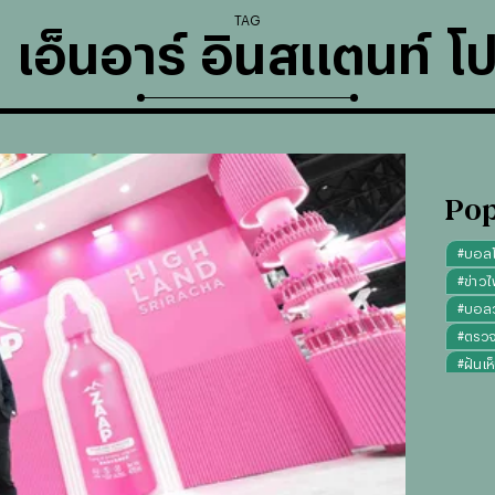
TAG
ท เอ็นอาร์ อินสแตนท์ โป
Pop
#
บอล
#
ข่าวไ
#
บอลวั
#
ตรว
#
ฝันเห
#
ดูดว
#
"บุญ
#
ทรงผ
#
คาถา