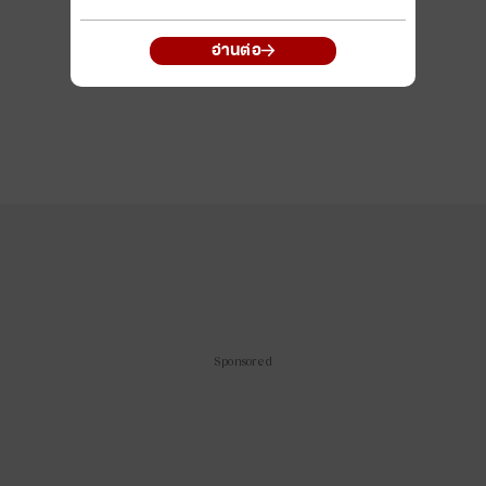
#
บัตร
#
ตารา
อ่านต่อ
Sponsored