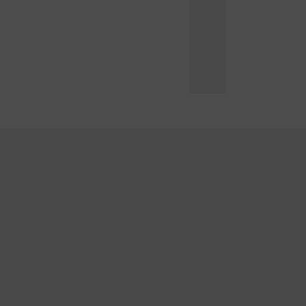
คนจน
#
ไทยลีก
#
เจลีก
#
โปรแกรมฟุตบอล
งคะแนนพรีเมียร์ลีก
#
ข่าวลิเวอร์พูล
#
โควิด-19