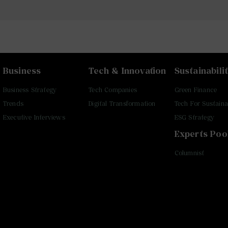
Business
Tech & Innovation
Sustainabili
Business Strategy
Tech Companies
Green Finance
Trends
Digital Transformation
Tech For Sustainab
Executive Interviews
ESG Strategy
Experts Poo
Columnist