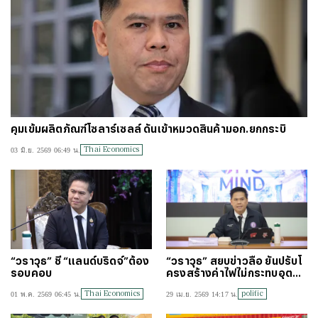
คุมเข้มผลิตภัณฑ์โซลาร์เซลล์ ดันเข้าหมวดสินค้ามอก.ยกกระบิ
Thai Economics
03 มิ.ย. 2569 06:49 น.
“วราวุธ” ชี้ “แลนด์บริดจ์”ต้อง
“วราวุธ” สยบข่าวลือ ยันปรับโ
รอบคอบ
ครงสร้างค่าไฟไม่กระทบอุตสา
หกรรม
Thai Economics
politic
01 พ.ค. 2569 06:45 น.
29 เม.ย. 2569 14:17 น.