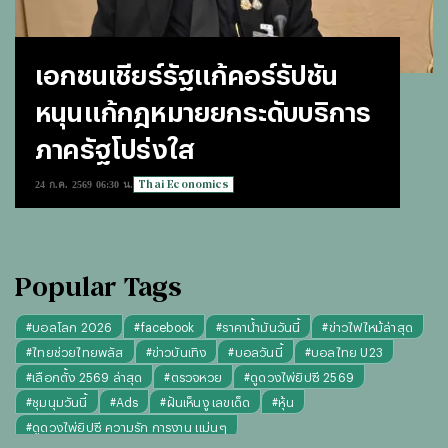
เอกชนเชียร์รัฐแก้คอร์รัปชัน
หนุนแก้กฎหมายยกระดับบริการ
ภาครัฐโปร่งใส
Thai Economics
24 ก.ค. 2569 06:30 น.
Popular Tags
#
บอลโลก 2026
#
facebook
#
ราคาน้ำมันวันนี้
#
ข่าวไฟไหม้ล่าสุด
#
ไทยช่วยไทยพลัส
#
ข่าวบันเทิง
#
บอลวันนี้
#
บอลไทย U23
#
เลือกตั้ง 2569 ล่าสุด
#
ตรวจหวย
#
ดูดวงไพ่ยิปซี 2569
#
ชุมนุมวันนี้
#
Ads
#
ฝันเห็นงู เลขเด็ด
#
หุ้น
#
ดูดวงไพ่ยิปซี ความรัก การงาน แม่นๆ