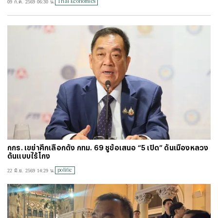
Thai Economics
09 ก.ค. 2569 06:30 น.
#
ไทยลีก
#
เจลีก
#
โปรแกรมฟุตบอล
#
ตารางคะแนนพรีเมียร์ลีก
#
ข่าวลิเวอร์พูล
#
โควิด-19
กกร. เขย่าศึกเลือกตั้ง กทม. 69 ชูข้อเสนอ “5 เปิด” ดันเมืองหลวง
ต้นแบบไร้โกง
politic
22 มิ.ย. 2569 14:29 น.