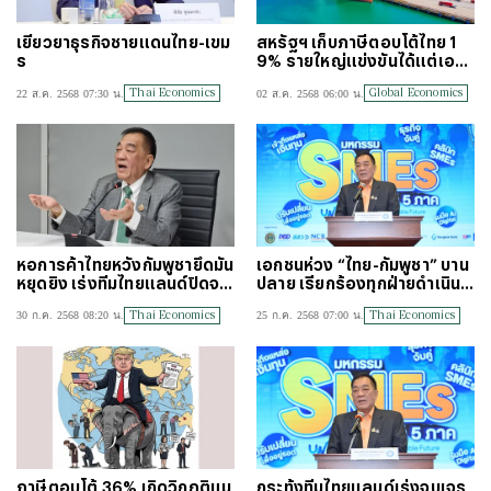
เยียวยาธุรกิจชายแดนไทย-เขม
สหรัฐฯ เก็บภาษีตอบโต้ไทย 1
ร
9% รายใหญ่แข่งขันได้แต่เอสเ
อ็มอี 2 ล้านรายอ่วม
Thai Economics
Global Economics
22 ส.ค. 2568 07:30 น.
02 ส.ค. 2568 06:00 น.
หอการค้าไทยหวังกัมพูชายึดมั่น
เอกชนห่วง “ไทย-กัมพูชา” บาน
หยุดยิง เร่งทีมไทยแลนด์ปิดจบ
ปลาย เรียกร้องทุกฝ่ายดำเนินก
ดีลภาษีทรัมป์
ารรอบคอบเร่งหาทางยุติโดยเ
Thai Economics
Thai Economics
30 ก.ค. 2568 08:20 น.
25 ก.ค. 2568 07:00 น.
ร็ว
ภาษีตอบโต้ 36% เกิดวิกฤติแน
กระทุ้งทีมไทยแลนด์เร่งจบเจร