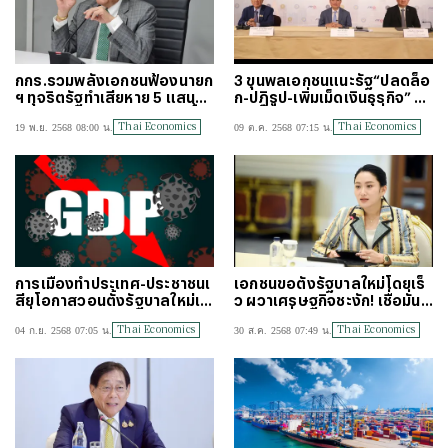
กกร.รวมพลังเอกชนฟ้องนายก
3 ขุนพลเอกชนแนะรัฐ“ปลดล็อ
ฯ ทุจริตรัฐทำเสียหาย 5 แสนล้า
ก-ปฏิรูป-เพิ่มเม็ดเงินธุรกิจ” ชูธ
นพิษ”คอร์รับชัน”ฉุดจีดีพีปีนี้หา
งนโยบาย“ซีโร่ คอร์รัปชั่น”
Thai Economics
Thai Economics
19 พ.ย. 2568 08:00 น.
09 ต.ค. 2568 07:15 น.
ยวับ 2%
การเมืองทำประเทศ-ประชาชนเ
เอกชนขอตั้งรัฐบาลใหม่โดยเร็
สียโอกาสวอนตั้งรัฐบาลใหม่เร็
ว ผวาเศรษฐกิจชะงัก! เชื่อมั่นห
วที่สุด
ด! ท่องเที่ยวลด! ลงทุนหาย!
Thai Economics
Thai Economics
04 ก.ย. 2568 07:05 น.
30 ส.ค. 2568 07:49 น.