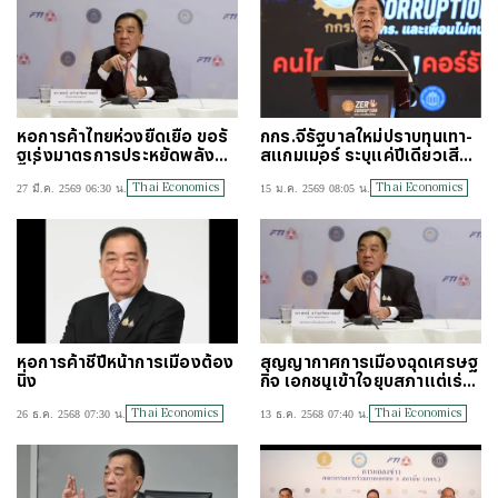
หอการค้าไทยห่วงยืดเยื้อ ขอรั
กกร.จี้รัฐบาลใหม่ปราบทุนเทา-
ฐเร่งมาตรการประหยัดพลังงา
สแกมเมอร์ ระบุแค่ปีเดียวเสียห
นทั่วไทย
าย2.5หมื่นล.
Thai Economics
Thai Economics
27 มี.ค. 2569 06:30 น.
15 ม.ค. 2569 08:05 น.
หอการค้าชี้ปีหน้าการเมืองต้อง
สุญญากาศการเมืองฉุดเศรษฐ
นิ่ง
กิจ เอกชนเข้าใจยุบสภาแต่เร่ง
จัดเลือกตั้งเคลียร์งานค้างท่อ
Thai Economics
Thai Economics
26 ธ.ค. 2568 07:30 น.
13 ธ.ค. 2568 07:40 น.