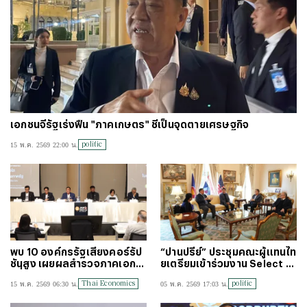
เอกชนจี้รัฐเร่งฟื้น "ภาคเกษตร" ชี้เป็นจุดตายเศรษฐกิจ
politic
15 พ.ค. 2569 22:00 น.
พบ 10 องค์กรรัฐเสี่ยงคอร์รัป
“ปานปรีย์” ประชุมคณะผู้แทนไท
ชันสูง เผยผลสำรวจภาคเอกช
ยเตรียมเข้าร่วมงาน Select U
นที่ติดต่อหน่วยงานรัฐจ่ายสินบ
SA Investment Summit 20
Thai Economics
politic
15 พ.ค. 2569 06:30 น.
05 พ.ค. 2569 17:03 น.
นสูงสุด
26