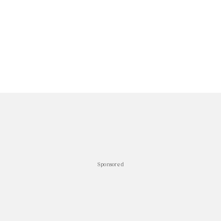
#
บัตร
#
ตารา
Sponsored