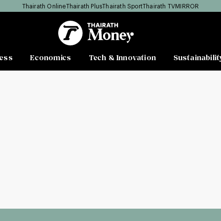
Thairath Online
Thairath Plus
Thairath Sport
Thairath TV
MIRROR
ess
Economics
Tech & Innovation
Sustainabilit