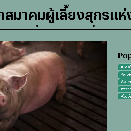
TAG
สมาคมผู้เลี้ยงสุกรแห่
Pop
#
บอล
#
ข่าวไ
#
บอลวั
#
ตรว
#
ฝันเห
#
ดูดว
#
"บุญ
#
ทรงผ
#
คาถา