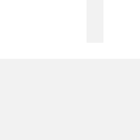
คนจน
#
ไทยลีก
#
เจลีก
#
โปรแกรมฟุตบอล
งคะแนนพรีเมียร์ลีก
#
ข่าวลิเวอร์พูล
#
โควิด-19