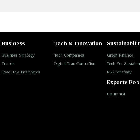
Business
Tech & Innovation
Sustainabili
Business Strategy
Tech Companies
Green Finance
Trends
Digital Transformation
Tech For Sustainab
Executive Interviews
ESG Strategy
Experts Poo
Columnist