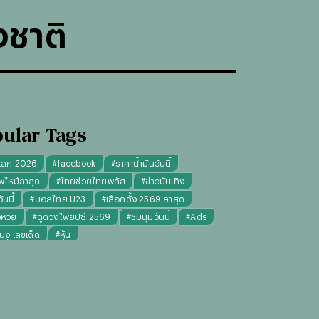
งชาติ
ular Tags
โลก 2026
#
facebook
#
ราคาน้ำมันวันนี้
ฟไหม้ล่าสุด
#
ไทยช่วยไทยพลัส
#
ข่าวบันเทิง
นนี้
#
บอลไทย U23
#
เลือกตั้ง 2569 ล่าสุด
จหวย
#
ดูดวงไพ่ยิปซี 2569
#
ชุมนุมวันนี้
#
Ads
็นงู เลขเด็ด
#
หุ้น
งไพ่ยิปซี ความรัก การงาน แม่นๆ
ทันใจ" รับฝากไหว้ ตักบาตร ถวายสังฆทาน
#
ปีชง 2569
มผู้หญิง
#
ทรงผมชาย
#
วันธงชัย
#
พรรคประชาชน
เงินล้าน 9 จบ
#
ราคาทองรูปพรรณวันนี้