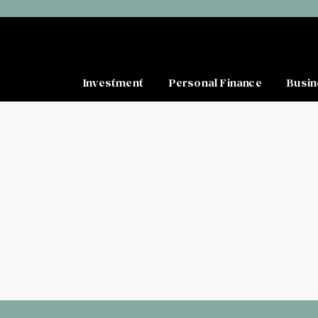
Investment
Personal Finance
Busin