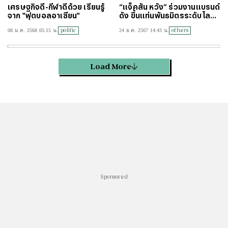
เศรษฐกิจดี-กีฬาดีด้วย เรียนรู้
“แจ็คสัน หวัง” ร่วมงานแบรนด์
จาก "ฟุตบอลอาเซียน"
ดัง ขึ้นแท่นพันธมิตรระดับโลกข
อง Nike และ Jordan
politic
others
08 ม.ค. 2568 05:15 น.
24 ธ.ค. 2567 14:43 น.
Load More
Sponsored